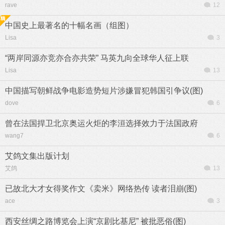
rave
12
中国史上最著名的十幅名画（组图）
Lisa
3
“两岸同源亦竞亦合亦共荣” 马英九向全球华人征上联
Lisa
13
中国描写朝鲜战争电影造势短片涉嫌冒犯韩国引争议(图)
dove
6
曾在法国捍卫北京奥运火炬的李洹选择效力于法国政府
wang7
6
艾鸽文集出版计划
艾鸽
13
已故北大才女得奖作文《卖米》网络热传 读者泪崩(图)
ace
3
西安丝绸之路博览会上演“京剧比基尼” 被批恶俗(图)