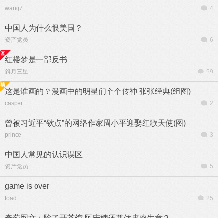
wang7
4
中国人为什么恨美国？
资产党员
6
红楼梦是一部反书
斜月三星
59
这是谁画的？漫画中的明星们个个传神 张张经典(组图)
casper
2
曾被习近平“钦点”的网络作家周小平迎娶红歌天使(图)
prince
3
中国人常见的认识误区
资产党员
5
game is over
toad
25
奇葩网文：除了开茶馆 阿庆嫂还兼做皮肉生意？