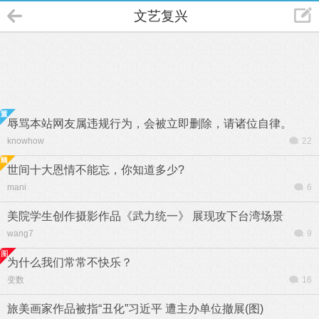
文艺复兴
辱骂本站网友属违规行为，会被立即删除，请诸位自律。
knowhow
22
世间十大恩情不能忘，你知道多少?
mani
6
美院学生创作摄影作品《武力统一》 展现攻下台湾场景
wang7
9
为什么我们常常不快乐？
变数
16
旅美画家作品被指“丑化”习近平 遭主办单位撤展(图)