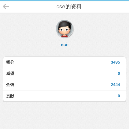
cse的资料
cse
积分
3495
威望
0
金钱
2444
贡献
0