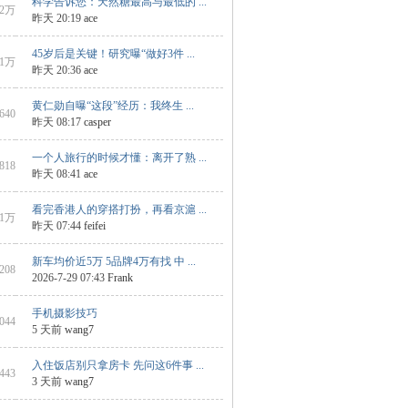
科学告诉您：天然糖最高与最低的 ...
2万
昨天 20:19
ace
45岁后是关键！研究曝“做好3件 ...
1万
昨天 20:36
ace
黄仁勋自曝“这段”经历：我终生 ...
3640
昨天 08:17
casper
一个人旅行的时候才懂：离开了熟 ...
4818
昨天 08:41
ace
看完香港人的穿搭打扮，再看京滬 ...
1万
昨天 07:44
feifei
新车均价近5万 5品牌4万有找 中 ...
4208
2026-7-29 07:43
Frank
手机摄影技巧
2044
5 天前
wang7
入住饭店别只拿房卡 先问这6件事 ...
7443
3 天前
wang7