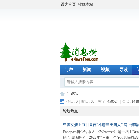
设为首页
收藏本站
门户
新闻
视频
导读
论坛
今日:
0
|
昨日:
68
|
帖子:
450524
|
会员:
1418
论坛热点
eN
»
中国女孩上节目直言“不想当美国人” 网上炸锅(
Panopath留学过来人 《Whatever》是一档由Bri
约会谈话播客，2022年7月由一个YouTube