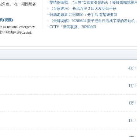
·
愛情保衛戰 ---“三無”女嘉賓引爆怒火！導師張嘴就
别角色。 在一期围绕各
·
《百家讲坛》 长风万里 3 四大发明炳千秋
·
钱塘老娘舅 20260805：分手后 有笔账要算
(视频)
·
《金牌调解》20260804 妻子把自己活成了家的发动机
a as national emergency
·
CCTV「新闻联播」20260805
班牙北非飛地休達(Ceuta)。
4万
/
1万
/
1万
/
1万
/