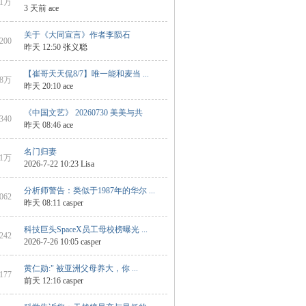
1万
3 天前
ace
关于《大同宣言》作者李陨石
8200
昨天 12:50
张义聪
【崔哥天天侃8/7】唯一能和麦当 ...
8万
昨天 20:10
ace
《中国文艺》 20260730 美美与共
4340
昨天 08:46
ace
名门归妻
1万
2026-7-22 10:23
Lisa
分析师警告：类似于1987年的华尔 ...
5062
昨天 08:11
casper
科技巨头SpaceX员工母校榜曝光 ...
5242
2026-7-26 10:05
casper
黄仁勋:" 被亚洲父母养大，你 ...
7177
前天 12:16
casper