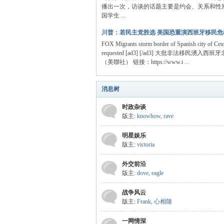
播出一次，访谈的话题主要是约会、关系和性
国学生 ...
川普：若民主党胜选 美国恐重演西班牙移民危机
FOX Migrants storm border of Spanish city of Ceut
requested [ad3] [/ad3] 大批非法移民湧入西
（美聯社） 链接：https://www.i ...
ew
消息树
时政杂谈
版主:
knowhow
,
rave
明星娱乐
版主:
victoria
外交前沿
sTr
版主:
dove
,
eagle
战争风云
版主:
Frank
,
心相随
一网情深