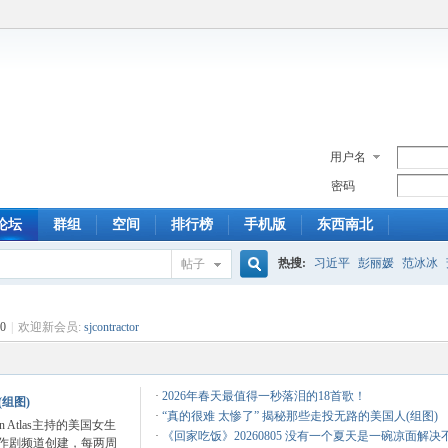
用户名
密码
论坛
群组
空间
排行榜
手机版
东西南北
热搜:
习近平
彭丽媛
范冰冰
帖子
搜
0
|
欢迎新会员:
sjcontractor
索
·
2026年春天最值得一秒落泪的18首歌！
组图)
·
“真的很难 太惨了” 揭秘那些走投无路的美国人(组图)
an Atlas主持的美国女生
·
《回家吃饭》20260805 没有一个夏天是一碗凉面解决
前恶作剧频道创建，每两周