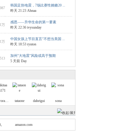
韩国足协地震，7场比赛性贿赂20 ...
6987
昨天 21:23
Ahnaa
感恩——升华生命的第一要素
1万
昨天 22:36
ivysunday
中国女孩上节目直言“不想当美国 ...
1万
昨天 18:53
ryuton
加州“大地震”风险或高于预期
9513
5 天前
Day
nikitaarora171
tataone
daheigui
sona
入
amazon.com