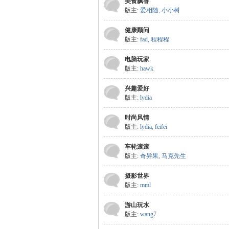
美食飘香
版主:
爱相随
,
小小树
m
健康顾问
版主:
fad
,
程程程
电脑玩家
版主:
hawk
兴趣爱好
版主:
lydia
时尚风情
版主:
lydia
,
feifei
车轮滚滚
版主:
奇异果
,
马克先生
摄影世界
版主:
mml
游山玩水
版主:
wang7