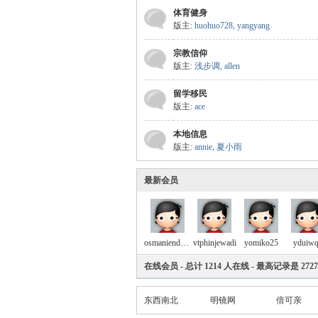
体育健身
版主:
huohuo728
,
yangyang
宗教信仰
版主:
浅步调
,
allen
留学移民
版主:
ace
本地信息
版主:
annie
,
夏小雨
最新会员
osmaniendri52
vtphinjewadi
yomiko25
yduiw
在线会员
- 总计
1214
人在线 - 最高记录是
2727
东西南北
明镜网
倍可亲