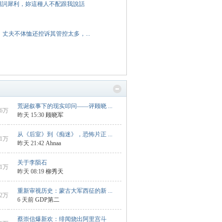
罵用詞犀利，妳這種人不配跟我說話
，丈夫不体恤还控诉其管控太多，...
荒诞叙事下的现实叩问——评顾晓 ...
6万
昨天 15:30
顾晓军
从《后室》到《痴迷》，恐怖片正 ...
1万
昨天 21:42
Ahnaa
关于李陨石
1万
昨天 08:19
柳秀天
重新审视历史：蒙古大军西征的新 ...
2万
6 天前
GDP第二
蔡崇信爆新欢：绯闻烧出阿里宫斗