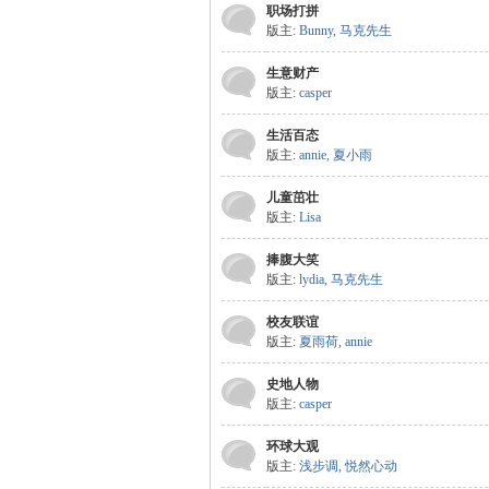
职场打拼
版主:
Bunny
,
马克先生
生意财产
版主:
casper
生活百态
版主:
annie
,
夏小雨
儿童茁壮
版主:
Lisa
捧腹大笑
版主:
lydia
,
马克先生
校友联谊
版主:
夏雨荷
,
annie
史地人物
版主:
casper
环球大观
版主:
浅步调
,
悦然心动