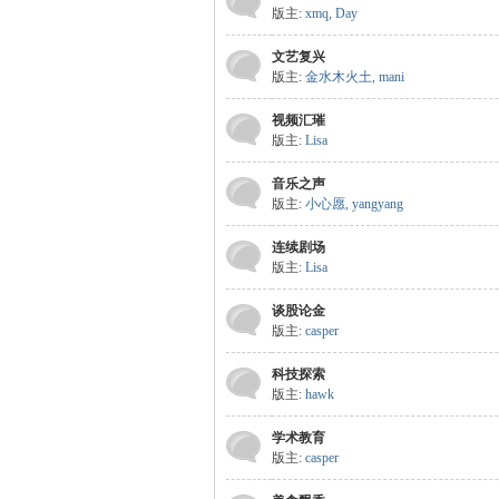
版主:
xmq
,
Day
文艺复兴
版主:
金水木火土
,
mani
ee.
视频汇璀
版主:
Lisa
音乐之声
版主:
小心愿
,
yangyang
连续剧场
版主:
Lisa
谈股论金
co
版主:
casper
科技探索
版主:
hawk
学术教育
版主:
casper