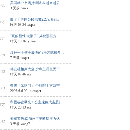
美国就业市场持续降温 越来越多 ...
4401
3 天前
hawk
惨了！美国公民携带2.2万现金出 ...
1万
昨天 08:34
casper
“真的很难 太惨了” 揭秘那些走 ...
2万
昨天 18:36
ryuton
废掉一个孩子最快的8种方式很多 ...
3959
7 天前
casper
德云社相声大全 少班主调侃无下 ...
7422
昨天 07:46
ace
曾陷「亲吻门」 中科院士方岱宁 ...
 883
2026-6-6 09:14
casper
和親秘史曝光！公主遠嫁成吉思汗 ...
1万
昨天 20:13
ace
专家警告:南加州主要断层压力达 ...
3812
3 天前
wang7