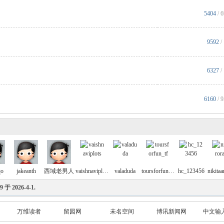
5404
/ 
9592
/
6327
/
6160
/ 
qo
jakeanth
西域老男人
vaishnaviplots
valaduda
toursforfun_tf
hc_123456
9
于
2026-4-1
.
万维读者
留园网
未名空间
博讯新闻网
中文输