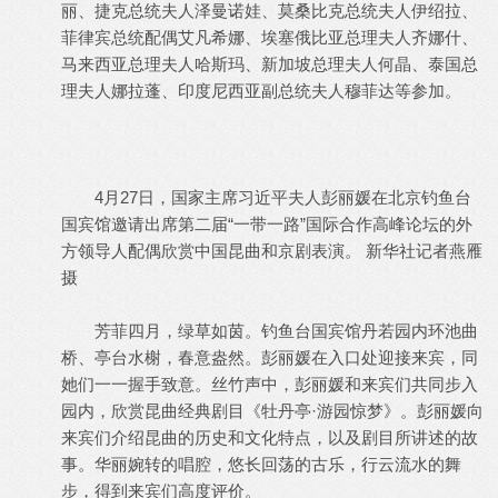
丽、捷克总统夫人泽曼诺娃、莫桑比克总统夫人伊绍拉、
菲律宾总统配偶艾凡希娜、埃塞俄比亚总理夫人齐娜什、
马来西亚总理夫人哈斯玛、新加坡总理夫人何晶、泰国总
理夫人娜拉蓬、印度尼西亚副总统夫人穆菲达等参加。
4月27日，国家主席习近平夫人彭丽媛在北京钓鱼台
国宾馆邀请出席第二届“一带一路”国际合作高峰论坛的外
方领导人配偶欣赏中国昆曲和京剧表演。 新华社记者燕雁
摄
芳菲四月，绿草如茵。钓鱼台国宾馆丹若园内环池曲
桥、亭台水榭，春意盎然。彭丽媛在入口处迎接来宾，同
她们一一握手致意。丝竹声中，彭丽媛和来宾们共同步入
园内，欣赏昆曲经典剧目《牡丹亭·游园惊梦》。彭丽媛向
来宾们介绍昆曲的历史和文化特点，以及剧目所讲述的故
事。华丽婉转的唱腔，悠长回荡的古乐，行云流水的舞
步，得到来宾们高度评价。