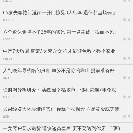
casper
0
65岁夫妻旅行返家一开门惊见3大行李 退休梦当场碎了
casper
0
六个退休金撑不了25年的警讯 第一点常被「视而不见」
casper
0
中产7大败局 富豪3大死穴 怎样才能避免败光整个家业
casper
0
人到晚年最残酷的真相 血缘不是你的靠山 提前准备好...
ace
0
理财网分析研究： 美国最幸福城市，佛利蒙连7年夺冠
casper
0
如果经济大环境继续恶化 你拿什么保命 不是黄金或美债
ace
0
一女客户要求送货 遭快递员羞辱"要不要送到你床上"(图)