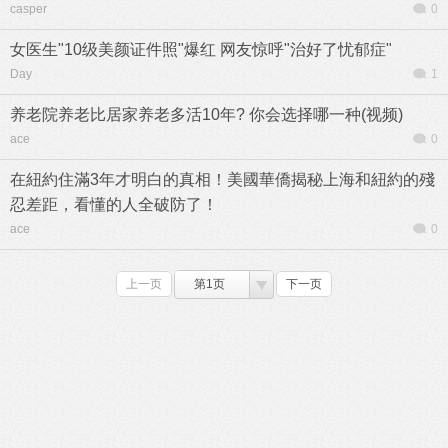
casper
0
女医生"10级美颜证件照"爆红 网友惊呼"治好了忧郁症"
Day
1
养老院养老比居家养老多活10年? 你会选择哪一种(视频)
ace
0
在紐約住滿3年才明白的真相！美國華僑揭秘上海和紐約的殘
忍差距，看懂的人全破防了！
ace
0
上一页
第1页
下一页