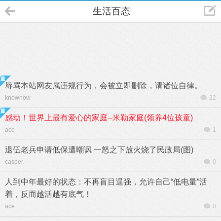
生活百态
辱骂本站网友属违规行为，会被立即删除，请诸位自律。
knowhow
22
感动！世界上最有爱心的家庭--米勒家庭(领养4位孩童)
ace
1
退伍老兵申请低保遭嘲讽 一怒之下放火烧了民政局(图)
casper
0
人到中年最好的状态：不再盲目逞强，允许自己“低电量”活
着，反而越活越有底气！
ace
0