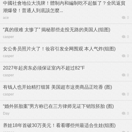
中國社會地位大洗牌！體制內和編制吃不起飯了？全民返貧
潮爆發！普通人到底該怎麼...
ace
0
“真的很难 太惨了” 揭秘那些走投无路的美国人(组图)
casper
0
女公务员照片火了！妆容引发全网围观 本人气炸(组图)
casper
0
2027年起房东必须保证室内不超过82°F
casper
0
有钱人也开始精打细算 美国超市这类商品正吃香 (图)
casper
0
“婚外胚胎案”男方称已在三方律师见证下销毁胚胎 (图)
Day
0
养娃18年首破30万美元！看看哪些州最适合生娃(组图)