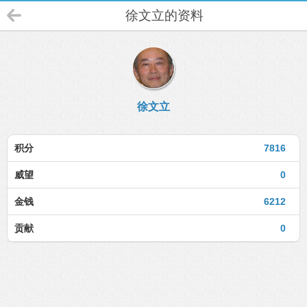
徐文立的资料
徐文立
积分
7816
威望
0
金钱
6212
贡献
0