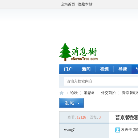
设为首页
收藏本站
门户
新闻
视频
导读
论坛
消息树
外交前沿
普京替彭
普京替彭
查看:
12126
|
回复:
3
eN
»
›
›
›
wang7
发表于 2014-