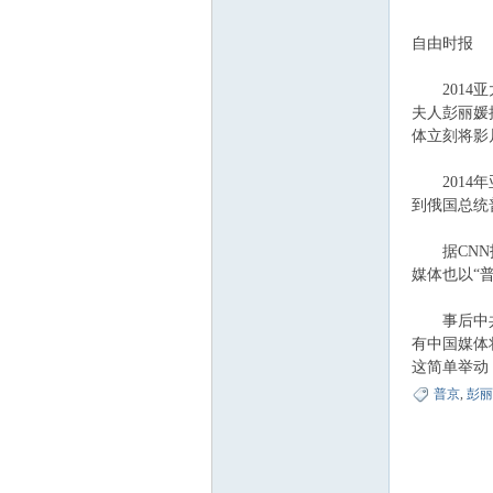
自由时报
2014亚太
夫人彭丽媛
体立刻将影
2014年
到俄国总统
据CNN报
媒体也以“普京
事后中共当
有中国媒体
这简单举动
普京
,
彭丽