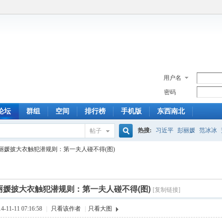
用户名
密码
论坛
群组
空间
排行榜
手机版
东西南北
热搜:
习近平
彭丽媛
范冰冰
帖子
搜
丽媛披大衣触犯潜规则：第一夫人碰不得(图)
索
丽媛披大衣触犯潜规则：第一夫人碰不得(图)
[复制链接]
11-11 07:16:58
|
只看该作者
|
只看大图