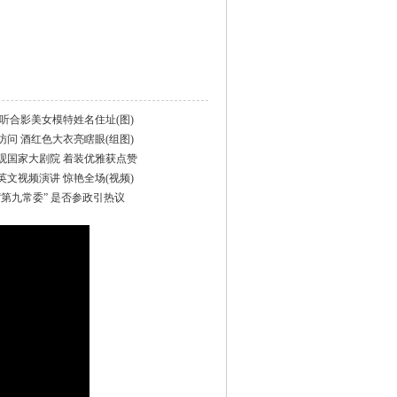
听合影美女模特姓名住址(图)
问 酒红色大衣亮瞎眼(组图)
观国家大剧院 着装优雅获点赞
文视频演讲 惊艳全场(视频)
第九常委” 是否参政引热议