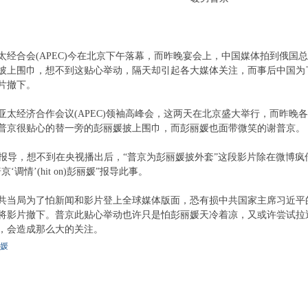
经合会(APEC)今在北京下午落幕，而昨晚宴会上，中国媒体拍到俄国总统普京(V
披上围巾，想不到这贴心举动，隔天却引起各大媒体关注，而事后中国为
片撤下。
亚太经济合作会议(APEC)领袖高峰会，这两天在北京盛大举行，而昨晚
普京很贴心的替一旁的彭丽媛披上围巾，而彭丽媛也面带微笑的谢普京。
导，想不到在央视播出后，“普京为彭丽媛披外套”这段影片除在微博疯
‘调情’(hit on)彭丽媛”报导此事。
局为了怕新闻和影片登上全球媒体版面，恐有损中共国家主席习近平
将影片撤下。普京此贴心举动也许只是怕彭丽媛天冷着凉，又或许尝试拉
，会造成那么大的关注。
媛