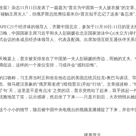
政策》杂志11月11日发表了一篇题为“普京为中国第一夫人披衣服”的文章
可碰触主席夫人”，但俄罗斯总统弗拉基米尔•普京似乎忘记了这条“备忘录”
PEC21个经济体的领导人，齐聚中国北京，参加于11月10日-11日的亚太
10日晚，中国国家主席习近平和夫人彭丽媛在北京国家游泳中心(水立方)举
式会议的各成员经济体领导人、代表及配偶。出席加强互联互通伙伴关系
天晚宴上，普京被安排坐在了中国第一夫人彭丽媛的旁边，而她的丈夫、
调侃说，这样的一个座位安排，习或许会“感到后悔”。
的口吻称，习主席当时正和坐在他右边的美国总统贝拉克•奥巴马谈话、导
击、骑马硬汉形象的“俄罗斯老虎”(暗指普京)开始“行动”。文章描述称，
了句‘天，这里是不是有点冷’之类的话，普京突然站了起来，双手抓起一
优雅地笑了笑，以示感谢，然后坐了下来——只是片刻后，大衣悄悄从她
这个小小的细节，随后被中国中央电视台的视频直播捕捉了下来，并在中国
暖男普京