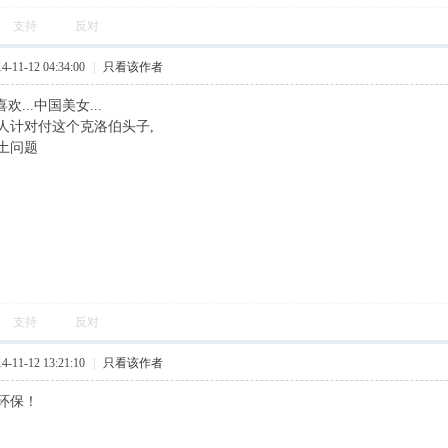
支持
反对
11-12 04:34:00
|
只看该作者
喜欢...中国美女...
人计对付这个克洛伯头子,
土问题
支持
反对
11-12 13:21:10
|
只看该作者
环保！