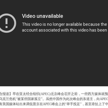
合报道】早在亚太经合组织(APEC)北京峰会召开之前，一些西方媒体就
乌克兰危机“被某些国家孤立”。虽然中国作为此次峰会的东道主，向APE
有美国媒体站出来调侃普京在APEC峰会上的“举手投足”，甚至牵扯上了