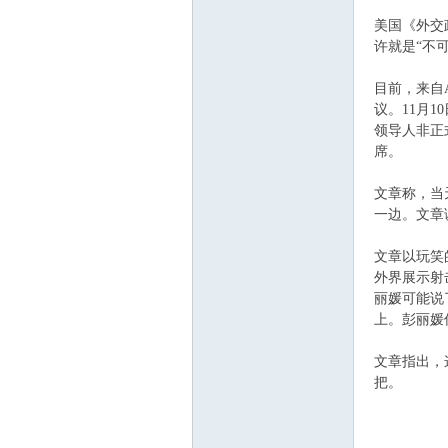
美国《外交
m
许就是“不
目前，来自A
议。11月
领导人非正
席。
文章称，当
一边。文章
文章以玩笑
外界展示射
丽媛可能说
上。彭丽媛
文章指出，
把。