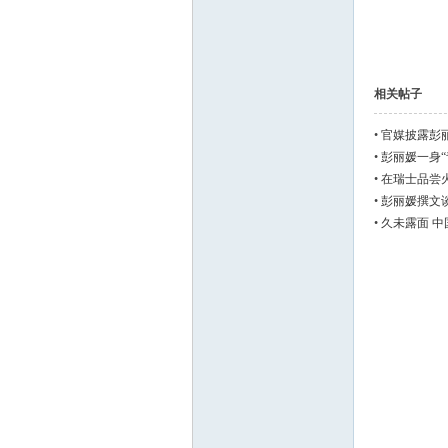
相关帖子
•
官媒披露彭丽
•
彭丽媛一身“
•
在瑞士品尝火
•
彭丽媛撰文谈
•
久未露面 中