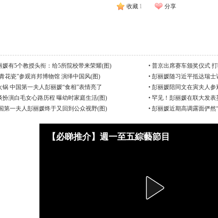
收藏
1
分享
媛有5个教授头衔：给5所院校带来荣耀(图)
•
普京出席赛车颁奖仪式 打
青花瓷”参观肖邦博物馆 演绎中国风(图)
•
彭丽媛随习近平抵达瑞士访
锅 中国第一夫人彭丽媛“食相”表情亮了
•
彭丽媛陪同文在寅夫人参
扮演白毛女心路历程 曝幼时家庭生活(图)
•
罕见！彭丽媛在联大发表英
国第一夫人彭丽媛终于又回到公众视野(图)
•
彭丽媛近期高调露面俨然“
【必睇推介】週一至五綜藝節目