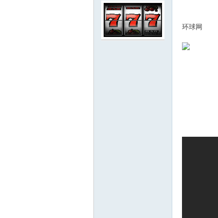
环球网
ew
sTr