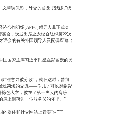
。文章调侃称，外交的首要“潜规则”或
。
经济合作组织(APEC)领导人非正式会
行宴会，欢迎出席亚太经合组织第22次
对话会的有关外国领导人及配偶应邀出
中国国家主席习近平则坐在彭丽媛的另
致“注意力被分散”，就在这时，曾向
“经过简短的交流——你几乎可以想象彭
件棕色大衣，披在了第一夫人的肩膀
的肩上滑落进一位服务员的怀里。”
的媒体和社交网站上着实“火”了一