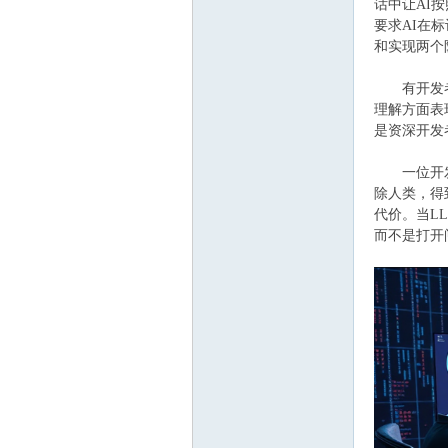
话中让AI
要求AI在
和实现两个
有开发者引
ee.
理解方面表
是资深开发
一位开发者
除人类，得
代价。当L
而不是打开
co