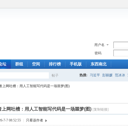
用户名
密码
论坛
群组
空间
排行榜
手机版
东西南北
热搜:
习近平
彭丽媛
范冰冰
帖子
搜
者上网吐槽：用人工智能写代码是一场噩梦(图)
索
者上网吐槽：用人工智能写代码是一场噩梦(图)
[复制链接]
7-7 08:52:55
|
只看该作者