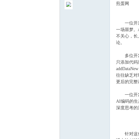
煎蛋网
一位开发者在
一场噩梦。
不关心，长
论。
ew
多位开发者
只添加代码
addData
往往缺乏对
更后的完整
一位开发者
AI编码的
sTr
深度思考的
针对这些问