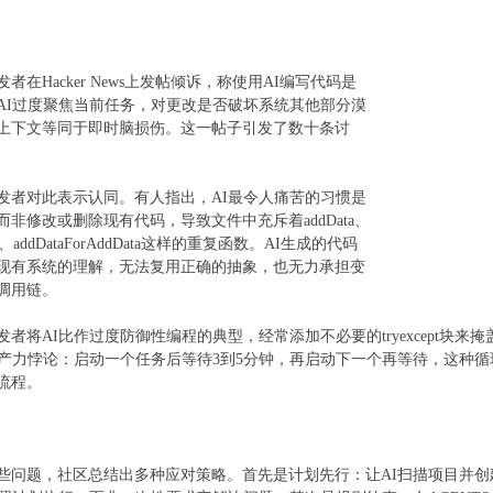
Hacker News上发帖倾诉，称使用AI编写代码是
AI过度聚焦当前任务，对更改是否破坏系统其他部分漠
上下文等同于即时脑损伤。这一帖子引发了数十条讨
对此表示认同。有人指出，AI最令人痛苦的习惯是
而非修改或删除现有代码，导致文件中充斥着addData、
New、addDataForAddData这样的重复函数。AI生成的代码
现有系统的理解，无法复用正确的抽象，也无力承担变
调用链。
将AI比作过度防御性编程的典型，经常添加不必要的tryexcept块来
生产力悖论：启动一个任务后等待3到5分钟，再启动下一个再等待，这种
流程。
题，社区总结出多种应对策略。首先是计划先行：让AI扫描项目并创建实现