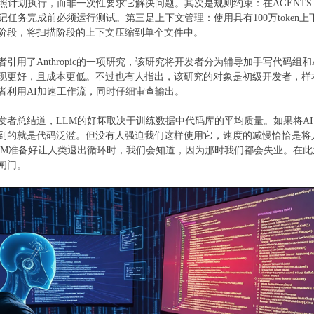
按照计划执行，而非一次性要求它解决问题。其次是规则约束：在AGENTS
标记任务完成前必须运行测试。第三是上下文管理：使用具有100万toke
阶段，将扫描阶段的上下文压缩到单个文件中。
用了Anthropic的一项研究，该研究将开发者分为辅导加手写代码组
现更好，且成本更低。不过也有人指出，该研究的对象是初级开发者，样
者利用AI加速工作流，同时仔细审查输出。
总结道，LLM的好坏取决于训练数据中代码库的平均质量。如果将AI
到的就是代码泛滥。但没有人强迫我们这样使用它，速度的减慢恰恰是将
LM准备好让人类退出循环时，我们会知道，因为那时我们都会失业。在
闸门。