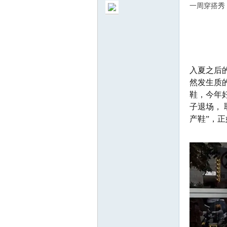
一周穿搭秀
入夏之后
ew
然发生质
鞋，今年
子退场，
产鞋”，
sTr