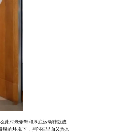
那么此时老爹鞋和厚底运动鞋就成
暴晒的环境下，脚闷在里面又热又