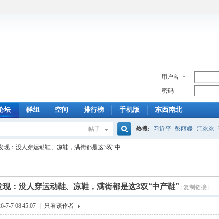
用户名
密码
论坛
群组
空间
排行榜
手机版
东西南北
热搜:
习近平
彭丽媛
范冰冰
帖子
搜
现：没人穿运动鞋、凉鞋，满街都是这3双“中 ...
索
发现：没人穿运动鞋、凉鞋，满街都是这3双“中产鞋”
[复制链接]
7-7 08:45:07
|
只看该作者