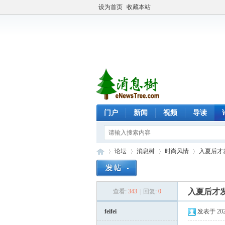
设为首页
收藏本站
门户
新闻
视频
导读
论坛
消息树
时尚风情
入夏后才发
入夏后才
查看:
343
|
回复:
0
eN
»
›
›
›
feifei
发表于 2026-