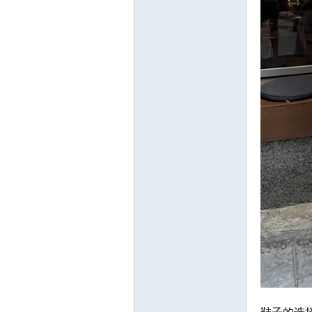
ee.
co