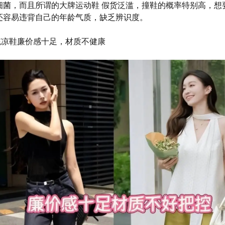
细菌，而且所谓的大牌运动鞋 假货泛滥，撞鞋的概率特别高，想
还容易违背自己的年龄气质，缺乏辨识度。
传统凉鞋廉价感十足，材质不健康