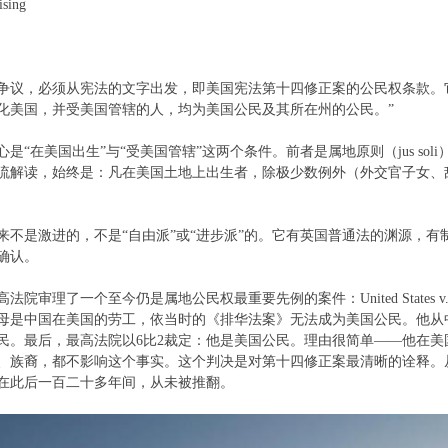
ising
争议，必须从宪法的文字出发，即美国宪法第十四修正案的公民权条款。它写
化美国，并受美国管辖的人，均为美国公民及其所在州的公民。”
是“在美国出生”与“受美国管辖”这两个条件。前者是属地原则（jus so
流解读，始终是：凡在美国土地上出生者，除极少数例外（外交官子女、
来不是激进的，不是“自由派”或“进步派”的。它有英国普通法的渊源，
确认。
高法院审理了一个至今仍是属地公民权最重要先例的案件：United States v.
母是中国在美国的劳工，依当时的《排华法案》无法成为美国公民。他从
民。最后，最高法院以6比2裁定：他是美国公民。理由很简单——他在
、族裔，都不影响这个事实。这个判决是对第十四修正案最清晰的诠释。
在此后一百二十多年间，从未被推翻。