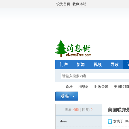
设为首页
收藏本站
门户
新闻
视频
导读
论坛
消息树
时政杂谈
美国联邦
美国联邦最
查看:
666
|
回复:
0
eN
»
›
›
›
dove
发表于 2026-