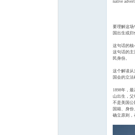
native advert
要理解这场
ee.
国出生或归
这句话的核心
这句话的主
民身份。
这个解读从
国会的立法
co
1898年，最
山出生，父
不是美国公
国籍、身份
确立原则，