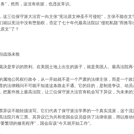
义务”，然而，这没有依据，也违反常识。
，这三位保守派大法官一向主张“宪法原文神圣不可侵犯”，主张不能在文
们就以宪法中没有堕胎权，否定了七十年代最高法院以“侵犯私隐”而推导
法原文”了？
但战场未散
裁决是常识的胜利。在美国土地上出生的孩子，就是美国人。最高法院再
的属地公民权行政令，从一开始就不是一个严肃的法律主张，而是一个政
普的法律顾问不可能不知道这条路走不通。它的目的，是制造争议、动员
，把案件推上最高法院，让三位保守派大法官有机会写下异议，为未来的
票异议不能轻描淡写。它们代表了保守派法学界的一个真实流派，这个流
高法院只有三票。其异议已为共和党国会议员提供了法律依据，用以推动
需要繁琐的修宪程序”，国会应该“今天就开始工作”。