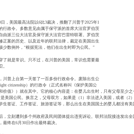
月30日，美国最高法院以6比3裁决，推翻了川普于2025年1
署的行政令。多数意见由属于保守派的首席大法官罗伯茨
自由派三位大法官及保守派大法官巴雷特联署。罗伯茨
修正案的历史、以及近年的联邦法律，裁定在美国出生
极少数例外，“根据宪法，他们在出生时即为公民。”
穿了就是常识。只不过，在川普的美国，常识也需要最
卫。
，川普上台第一天签了一百多份行政命令。废除出生公
hright citizenship）的行政令（正式名称叫《保护美国公
和价值》）就在其中。它的核心内容是：在婴儿出生时，只有父母至少之
才是美国公民。换言之，父母双方，如果是（1）非法进入美国，或者（2
学生签证、工作签证、旅游签证等，那么出生在美国国土的婴儿都没有美
后，立刻遭到多个州政府及民间团体提出违宪诉讼。联邦法院接连发出全
，最终在6月30日作出最终裁决。