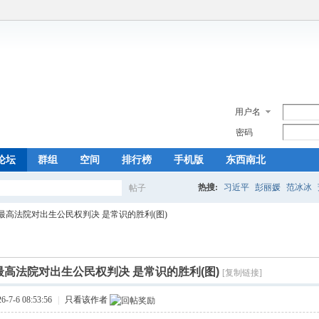
用户名
密码
论坛
群组
空间
排行榜
手机版
东西南北
热搜:
习近平
彭丽媛
范冰冰
帖子
搜
最高法院对出生公民权判决 是常识的胜利(图)
索
高法院对出生公民权判决 是常识的胜利(图)
[复制链接]
7-6 08:53:56
|
只看该作者