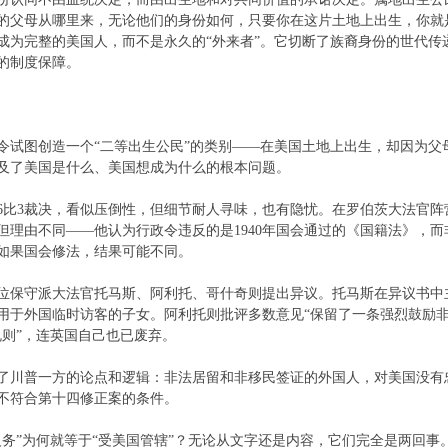
的父母从哪里来，无论他们的身份如何，只要你在这片土地上出生，你就
成为完整的美国人，而不是永久的“外来者”。它切断了族裔身份的世代传
的制度保障。
令试图创造一个“二等出生公民”的类别——在美国土地上出生，却因为父
及了美国是什么、美国想成为什么的根本问题。
6比3裁决，看似压倒性，但细节耐人寻味，也有隐忧。在罗伯茨大法官
但理由不同——他认为行政令违反的是1940年国会通过的《国籍法》，
如果国会修法，结果可能不同。
位保守派大法官托马斯、阿利托、哥什奇则提出异议。托马斯在异议书中
用于外国临时访客的子女。阿利托则批评多数意见“保留了一条强烈鼓励非
规则”，连英国自己也已废弃。
了川普一方的论点和逻辑：非法居留和非移民签证的外国人，对美国没有
不符合第十四修正案的条件。
义务”为何就等于“受美国管辖”？无论从文字还是内容，它们完全是两回事