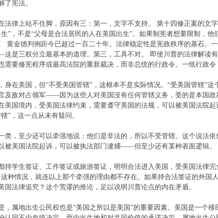
解了宪法。
在法律上站不住脚，原因有三：第一，文字不支持。 第十四修正案的文
出生”，不是“父母是合法居民的人在美国出生”。如果制宪者想要限制，
。 黄金德判例距今已超过一百二十年。法律稳定性是宪政秩序的基石。
—这是三权分立最基本的道理。第三，工具不对。 即使川普的法律解读
也需要修宪程序或最高法院的重新裁决，而非总统的行政令。一纸行政令
，身在美国，但“不受美国管辖”，这根本不是实际情况。“受美国管辖”
官及敌对占领军——因为这些人对美国没有任何管辖义务，受的是本国政
在美国境内，受美国法律约束，需要遵守美国的法规，可以被美国法院起
管辖”，这一点从未有疑问。
一类，至少还可以牵强地说：他们是非法的，所以不受管辖。这个说法依
以被美国法院起诉，可以被执法部门逮捕——但至少还有某种表面逻辑。
都持学生签证、工作签证或旅游签证，明明合法进入美国，受美国法律完
？这种情况，就连以上那个牵强的理由都不存在。如果持合法签证的外国人
美国法律追究？这个荒谬的推论，足以说明川普论点的内在矛盾。
是，属地出生公民权也是“美国之所以是美国”的重要因素。美国是一个移
份认同不由血统决定，而由出生地和对共同价值的承诺决定。属地出生公