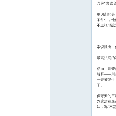
含著“忠诚
更讽刺的是
案件中，他
不主张“宪
常识胜出 
最高法院的
然而，川普
解释——川
一奇迹发生
了。
保守派的三
然这次在最
法，称“不