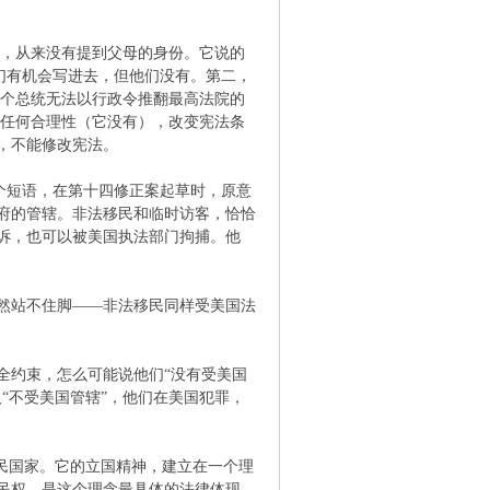
字，从来没有提到父母的身份。它说的
他们有机会写进去，但他们没有。第二，
一个总统无法以行政令推翻最高法院的
有任何合理性（它没有），改变宪法条
，不能修改宪法。
这个短语，在第十四修正案起草时，原意
府的管辖。非法移民和临时访客，恰恰
诉，也可以被美国执法部门拘捕。他
然站不住脚——非法移民同样受美国法
全约束，怎么可能说他们“没有受美国
“不受美国管辖”，他们在美国犯罪，
民国家。它的立国精神，建立在一个理
民权，是这个理念最具体的法律体现