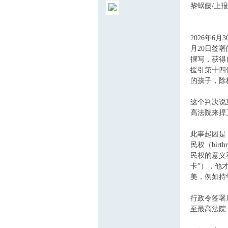
黎蜗藤/上报
2026年6
月20日签
撰写，获得
援引第十四
ew
的孩子，除
这个判决说
高法院来捍
此事起因是
民权（birt
民权的意义
卡”），他
sTr
美，例如持
行政令签署
至最高法院