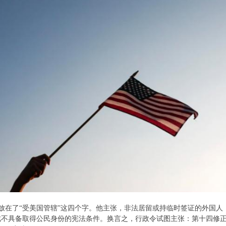
放在了“受美国管辖”这四个字。他主张，非法居留或持临时签证的外国人
此不具备取得公民身份的宪法条件。换言之，行政令试图主张：第十四修