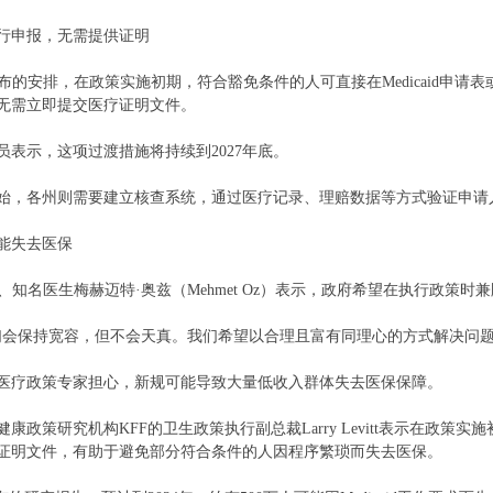
行申报，无需提供证明
布的安排，在政策实施初期，符合豁免条件的人可直接在Medicaid申请表或续保
无需立即提交医疗证明文件。
员表示，这项过渡措施将持续到2027年底。
年开始，各州则需要建立核查系统，通过医疗记录、理赔数据等方式验证申
能失去医保
人、知名医生梅赫迈特·奥兹（Mehmet Oz）表示，政府希望在执行政策
们会保持宽容，但不会天真。我们希望以合理且富有同理心的方式解决问题
医疗政策专家担心，新规可能导致大量低收入群体失去医保保障。
康政策研究机构KFF的卫生政策执行副总裁Larry Levitt表示在政
证明文件，有助于避免部分符合条件的人因程序繁琐而失去医保。