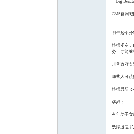
（Big Bea
CMS官网截
ee.
明年起部分M
根据规定，自
务，才能继
川普政府表
哪些人可获
co
根据最新公
孕妇；
有年幼子女
残障退伍军