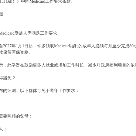
utiful Bill）》中的Medicaid工作要求条款。
图
edicaid受益人需满足工作要求
2027年1月1日起，许多领取Medicaid福利的成年人必须每月至少完成
续保留医保资格。
示，此举旨在鼓励更多人就业或增加工作时长，减少对政府福利项目的依
得豁免？
布的细则，以下群体可免于遵守工作要求：
需要照顾的父母；
人；