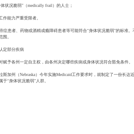
状况脆弱”（medically frail）的人士；
工作能力严重受限者。
，癌症患者、药物或酒精成瘾障碍患者等可能符合“身体状况脆弱”的标准。
范围。
认定部分疾病
时赋予各州一定自主权，由各州决定哪些疾病或身体状况符合豁免条件。
斯加州（Nebraska）今年实施Medicaid工作要求时，就制定了一份长
属于“身体状况脆弱”人群。