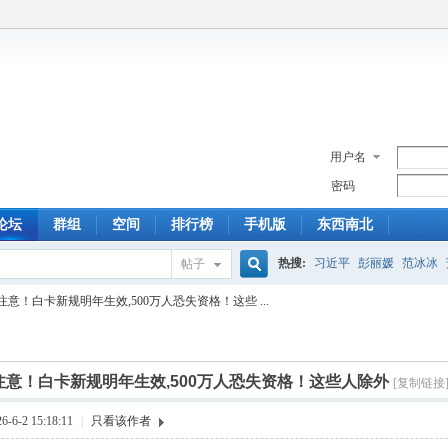
用户名
密码
论坛
群组
空间
排行榜
手机版
东西南北
热搜:
习近平
彭丽媛
范冰冰
帖子
搜
意！白卡新规明年生效,500万人恐失资格！这些 ...
索
注意！白卡新规明年生效,500万人恐失资格！这些人除外
[复制链接
6-2 15:18:11
|
只看该作者