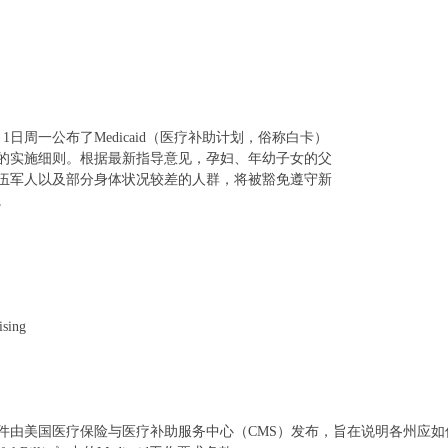
1日周一公布了Medicaid（医疗补助计划，俗称白卡）
的实施细则。根据最新指导意见，孕妇、年幼子女的父
伍军人以及部分身体状况较差的人群，将被豁免遵守新
。
ising
件由美国医疗保险与医疗补助服务中心（CMS）发布，旨在说明各州应