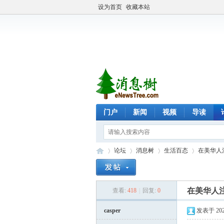
设为首页
收藏本站
门户
新闻
视频
导读
论坛
消息树
生活百态
在美华人注
在美华人
查看:
418
|
回复:
0
eN
»
›
›
›
casper
发表于 2026-