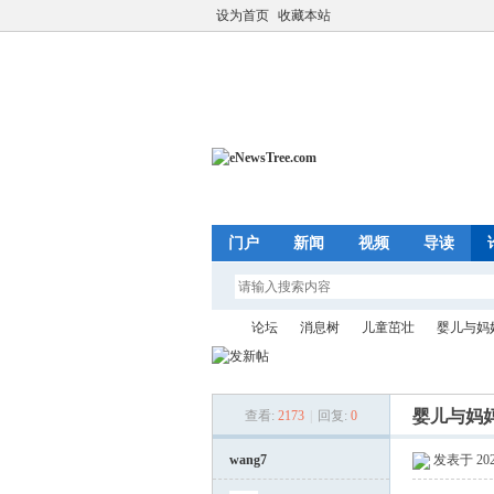
设为首页
收藏本站
门户
新闻
视频
导读
论坛
消息树
儿童茁壮
婴儿与妈
婴儿与妈妈
查看:
2173
|
回复:
0
eN
»
›
›
›
wang7
发表于 2026-