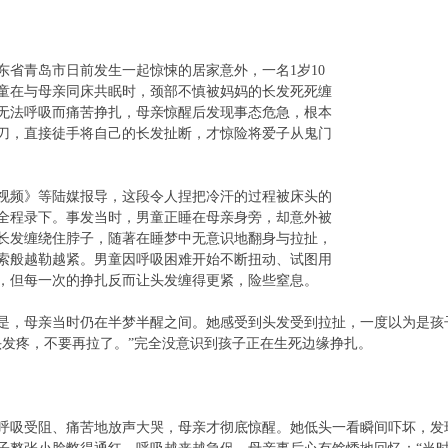
东省青岛市日前发生一起惊悚的居家意外，一名1岁10
童在与母亲同床共眠时，颈部不慎被妈妈的长发死死缠
无法呼吸而痛苦挣扎，母亲惊醒后发现事态危急，根本
刀，直接徒手将自己的长发扯断，才惊险将爱子从鬼门
视频》等陆媒报导，这段令人捏把冷汗的过程被床头的
全程录下。事发当时，男童正睡在母亲身旁，却意外被
长发缠绕住脖子，随著在睡梦中无意识地翻身与拉扯，
索般越勒越紧。男童因呼吸困难开始不断扭动、试图用
，但每一次的挣扎反而让头发缠得更紧，险些窒息。
是，母亲当时仍在半梦半醒之间。她感受到头发受到拉扯，一度以为是孩
头发疼，不要再拉了。”完全没意识到孩子正在生死边缘挣扎。
呼吸受阻、痛苦地放声大哭，母亲才彻底惊醒。她低头一看瞬间吓坏，发