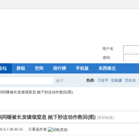
用户名
密码
论坛
群组
空间
排行榜
手机版
东西南北
热搜:
习近平
彭丽媛
范冰冰
帖子
搜
妈同睡被长发缠颈窒息 她下秒这动作救回(图)
索
同睡被长发缠颈窒息 她下秒这动作救回(图)
[复制链接]
6-1 08:46:34
|
只看该作者