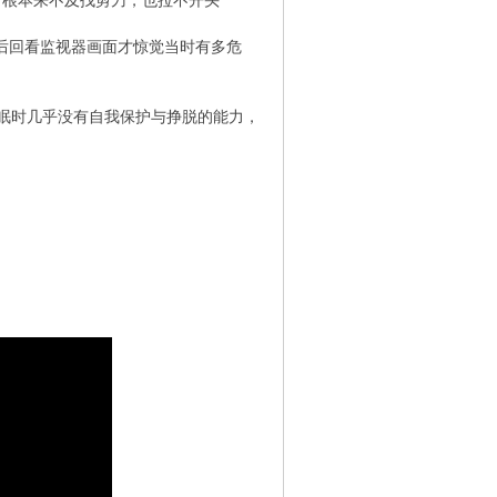
时根本来不及找剪刀，也拉不开头
后回看监视器画面才惊觉当时有多危
眠时几乎没有自我保护与挣脱的能力，