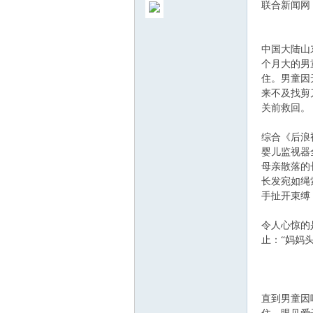
联合新闻网
中国大陆山
个月大的男
住。男童因
来不及找剪
ew
关前救回。
综合《后浪
婴儿监视器
母亲散落的
长发宛如绳
手扯开束缚
令人心惊的
sTr
止：“妈妈
直到男童因