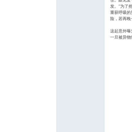
住。眼见爱
发。”为了
重获呼吸的
险，若再晚
ee.
这起意外曝
一旦被异物
co