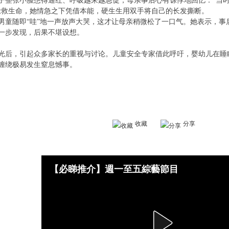
子整张小脸憋得通红、呼吸越来越急促，母亲事后心有馀悸地回忆：“当
抢救生命，她情急之下凭借本能，硬生生用双手将自己的长发撕断。
男童随即“哇”地一声放声大哭，这才让母亲稍微松了一口气。她表示，事
一步发现，后果不堪设想。
光后，引起众多家长的重视与讨论。儿童安全专家借此呼吁，婴幼儿在睡
缠绕极易发生窒息憾事。
收藏
分享
【必睇推介】週一至五綜藝節目