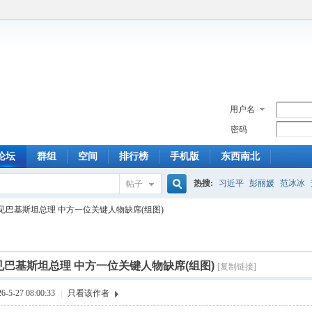
用户名
密码
论坛
群组
空间
排行榜
手机版
东西南北
热搜:
习近平
彭丽媛
范冰冰
帖子
搜
见巴基斯坦总理 中方一位关键人物缺席(组图)
索
巴基斯坦总理 中方一位关键人物缺席(组图)
[复制链接]
5-27 08:00:33
|
只看该作者