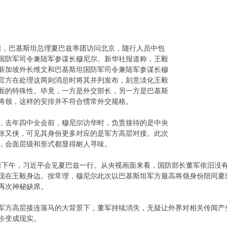
，巴基斯坦总理夏巴兹率团访问北京，随行人员中包
国防军司令兼陆军参谋长穆尼尔。新华社报道称，王毅
新加坡外长维文和巴基斯坦国防军司令兼陆军参谋长穆
官方在处理这两则消息时将其并列发布，刻意淡化王毅
面的特殊性。毕竟，一方是外交部长，另一方是巴基斯
将领，这样的安排并不符合惯常外交规格。
去年四中全会前，穆尼尔访华时，负责接待的是中央
张又侠，可见其身份更多对应的是军方高层对接。此次
，会面层级和形式都显得耐人寻味。
下午，习近平会见夏巴兹一行。从央视画面来看，国防部长董军依旧没
现在王毅身边。按常理，穆尼尔此次以巴基斯坦军方最高将领身份陪同夏
再次神秘缺席。
高层接连落马的大背景下，董军持续消失，无疑让外界对相关传闻产
步变成现实。