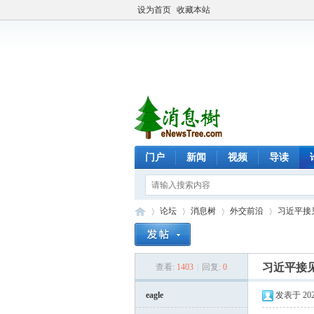
设为首页
收藏本站
门户
新闻
视频
导读
论坛
消息树
外交前沿
习近平接
习近平接见
查看:
1403
|
回复:
0
eN
»
›
›
›
eagle
发表于 2026-