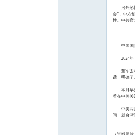
另外彭博社
会”，中方
性。中共官
ee.
中国国防部
2024年
董军去年5
话，明确了
co
本月早些时
着在中美关
中美两国之
间，就台湾
（资料照片