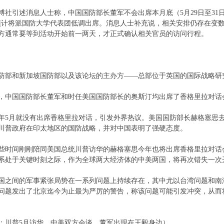
引述消息人士称，中国国防部长董军不会出席本月底（5月29日至31日
预计将派国防大学代表团低调出席。消息人士补充说，相关安排仍存在变
方通常要等到活动开始前一两天，才正式确认相关官员的访问行程。
和新加坡国防部以及该论坛的主办方——总部位于英国的国际战略研
，中国国防部长董军和时任美国国防部长的奥斯汀均出席了香格里拉对话
月就没有出席香格里拉对话，引发外界热议。美国国防部长赫格塞思去
川普政府在印太地区的国防战略，并对中国表明了强硬态度。
间刚刚陪同美国总统川普访华的赫格塞思今年也将出席香格里拉对话
系处于关键时刻之际，作为全球两大经济体的中美两国，将再次错失一次
间的军事紧张局势在一系列问题上持续存在，其中尤以台湾问题和南
问题发出了北京迄今为止最为严厉的警告，称该问题可能引发冲突，从而将
：川普5月访华，中美双方会谈，董军出现在王毅身边）