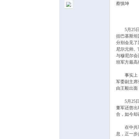
蔡慎坤
5月25日
括巴基斯坦
分别会见了
ew
尼尔元帅。
与穆尼尔会
坦军方最高
事实上，
军委副主席
由王毅出面
5月25日
sTr
董军还曾出
合，如今却
在中共军方
息，正一步