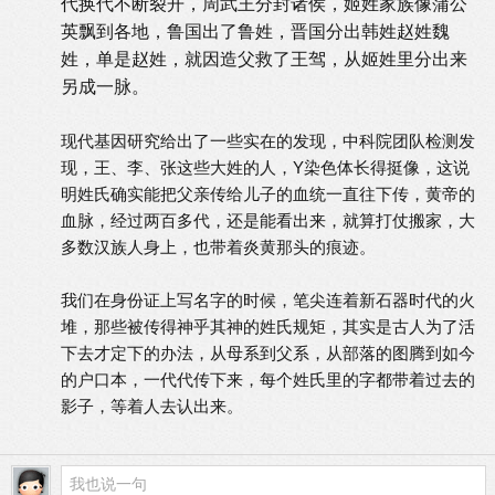
代换代不断裂开，周武王分封诸侯，姬姓家族像蒲公
英飘到各地，鲁国出了鲁姓，晋国分出韩姓赵姓魏
姓，单是赵姓，就因造父救了王驾，从姬姓里分出来
另成一脉。
现代基因研究给出了一些实在的发现，中科院团队检测发
现，王、李、张这些大姓的人，Y染色体长得挺像，这说
明姓氏确实能把父亲传给儿子的血统一直往下传，黄帝的
血脉，经过两百多代，还是能看出来，就算打仗搬家，大
多数汉族人身上，也带着炎黄那头的痕迹。
我们在身份证上写名字的时候，笔尖连着新石器时代的火
堆，那些被传得神乎其神的姓氏规矩，其实是古人为了活
下去才定下的办法，从母系到父系，从部落的图腾到如今
的户口本，一代代传下来，每个姓氏里的字都带着过去的
影子，等着人去认出来。