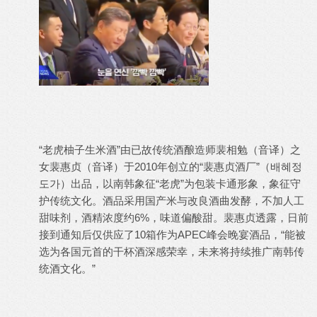
“老虎柚子生米酒”由已故传统酒酿造师裴相勉（音译）之
女裴惠贞（音译）于2010年创立的“裴惠贞酒厂”（배혜정
도가）出品，以南韩象征“老虎”为包装卡通形象，象征守
护传统文化。酒品采用国产米与改良酒曲发酵，不加人工
甜味剂，酒精浓度约6%，味道偏酸甜。裴惠贞透露，日前
接到通知后仅供应了10箱作为APEC峰会晚宴酒品，“能被
选为各国元首的干杯酒深感荣幸，未来将持续推广南韩传
统酒文化。”