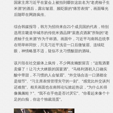
国家主席习近平在宴会上被拍到啜饮这款名为“老虎柚子生
米酒”的酒后，露出皱眉、频眨眼的“痛苦表情”，画面曝光
后随即在网路疯传。
综合韩媒报导，韩方为招待来自21个成员国的代表，特别
选用京畿道华城市的传统米酒品牌“裴惠贞酒家”所制的“老
虎柚子生米酒”作为干杯酒。画面中，习近平与南韩总统李
在明举杯同饮，只见习近平浅尝一口后微皱眉、连续眨
眼，神情略显不适，疑似不太习惯酸甜的酒味。
该片段在社交媒体上疯传，不少网友幽默留言：“这瓶酒要
卖爆了！让习大大眯眼的国宴酒”、“马格利酒初入口确实
酸中带甜，不习惯的人会皱眉”、“外交场合连一口酒都全
是细节”、“习主席表情管理失守的一刻”、“感觉比外交谈判
还难熬”。相关画面也在南韩论坛掀起热议，“为什么长得
像佩佩蛙？”、“我不在乎他是否讨厌它”、“你看起来像个十
足的白痴，你这个独裁混蛋”。