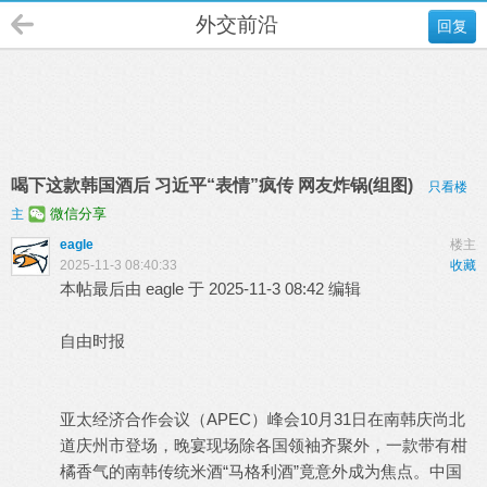
外交前沿
回复
喝下这款韩国酒后 习近平“表情”疯传 网友炸锅(组图)
只看楼
微信分享
主
eagle
楼主
2025-11-3 08:40:33
收藏
本帖最后由 eagle 于 2025-11-3 08:42 编辑
自由时报
亚太经济合作会议（APEC）峰会10月31日在南韩庆尚北
道庆州市登场，晚宴现场除各国领袖齐聚外，一款带有柑
橘香气的南韩传统米酒“马格利酒”竟意外成为焦点。中国