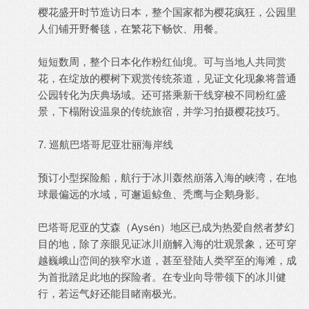
樱花盛开时节造访日本，整个国家都为樱花疯狂，公园里
人们铺开野餐毯，在繁花下畅饮、用餐。
短短数周，整个日本化作粉红仙境。可与当地人共同赏
花，在绽放的樱树下观赏传统茶道，见证文化现象将普通
公园转化为庆典场域。还可搭乘新干线穿梭不同粉红盛
景，下榻附设温泉的传统旅宿，并学习拍摄樱花技巧。
7. 巡航巴塔哥尼亚壮丽海岸线
预订小型探险船，航行于冰川轰然崩落入海的峡湾，在地
球最偏远的水域，可邂逅鲸鱼、秃鹰与企鹅身影。
巴塔哥尼亚的艾森（Aysén）地区已成为热爱自然者梦幻
目的地，除了亲眼见证冰川崩解入海的壮观景象，还可穿
越巍峨山峦间的狭窄水道，甚至登陆人类罕至的海滩，成
为首批踏足此地的探险者。在专业向导带领下的冰川健
行，若运气好还能目睹南极光。