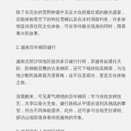
除了在完全的荒野静谧中见证大自然最壮观的极光盛宴，
还能体验星空下的狗拉雪橇以及在冰封湖面钓鱼；许多旅
馆提供原住民文化体验，可在等待极光现身的同时，围着
篝火听故事。
2. 越南百年梯田健行
越南北部沙坝地区提供多日健行行程，穿越有如通往天
际、阶梯般层叠的古老梯田，还可下榻传统高脚屋，与当
地少数民族家庭共度夜晚；这不仅是观光，更是文化体验
之旅。
清晨醒来，可见雾气缭绕的百年梯田；学习传统农耕技
艺，共享以柴火烹食。健行路线从平缓步道到具挑战的攀
登，符合不同体能需求。此外，还可参与当地烹饪课程、
探访山地部落身着传统服饰的市集。