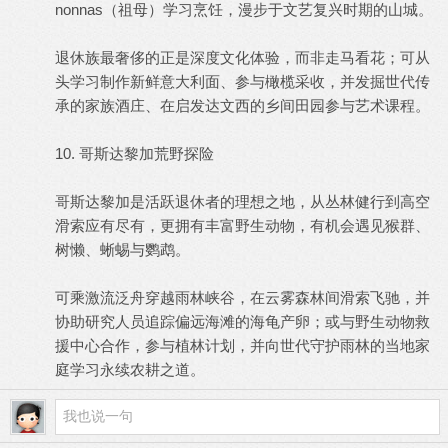
nonnas（祖母）学习烹饪，漫步于文艺复兴时期的山城。
退休族最奢侈的正是深度文化体验，而非走马看花；可从
头学习制作新鲜意大利面、参与橄榄采收，并发掘世代传
承的家族酒庄、在启发达文西的乡间田园参与艺术课程。
10. 哥斯达黎加荒野探险
哥斯达黎加是活跃退休者的理想之地，从丛林健行到高空
滑索应有尽有，更拥有丰富野生动物，有机会遇见猴群、
树懒、蜥蜴与鹦鹉。
可乘激流泛舟穿越雨林峡谷，在云雾森林间滑索飞驰，并
协助研究人员追踪偏远海滩的海龟产卵；或与野生动物救
援中心合作，参与植林计划，并向世代守护雨林的当地家
庭学习永续农耕之道。