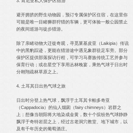
3. 肯尼亚私人保护区猎游
避开拥挤的野生动物园，预订专属保护区住宿，在这里你
可能是唯一目睹狮群狩猎的车辆，更可体验一般公园禁止
的夜间巡游与徒步猎游。
除了亲睹动物大迁徙奇观，寻觅莱基皮亚（Laikipia）传说
中的黑豹踪迹，更能在猎游途中遇见象群驻足车旁。部分
保护区提供部落探访行程，可学习马赛族传统工艺并参与
保育行动；或在星空下享用丛林晚宴，乘热气球于日出时
分翱翔疏林草原之上。
4. 土耳其日出热气球之旅
日出时分登上热气球，飘浮于土耳其卡帕多奇亚
（Cappadocia）的仙人烟囱（fairy chimneys）岩群之
上；想像当朝阳将大地染成金黄，数十个缤纷热气球静静
飘浮于奇特岩层之上，经过古老洞穴教堂、地下城市，以
及有千年历史的葡萄酒庄。