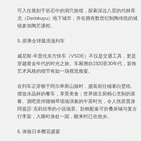
可入住凿刻于岩石中的洞穴旅馆，探索深达八层的代林库
尤（Derinkuyu）地下城市，并在拥有数世纪制陶传统的城
镇参加陶艺课程。
5. 搭乘全球最浪漫列车
威尼斯-辛普伦东方快车（VSOE）不仅是交通工具，更是
穿越黄金年代的时光之旅。车厢溯自1920至30年代，装饰
艺术风格的细节有如一场视觉飨宴。
在列车正穿梭于阿尔卑斯山脉时，盛装前往铺著白壁纸、
摆放水晶杯的餐车，享受美食；世界级主厨精心烹制的菜
肴、酒吧里伴随钢琴现场演奏的午茶时光，令人恍若置身
阿嘉莎·克莉丝蒂的小说场景。卧舱配备可折叠床铺与复古
行李架，入睡时身处一国，醒来时已在他乡。
6. 体验日本樱花盛宴