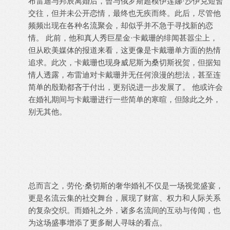
布雷迪与邦辰离婚后，曾与俄罗斯超模伊莲娜·沙伊克短暂
交往，但并未公开恋情，最终也无疾而终。此后，尽管他
频频出现在各种名流聚会，却似乎并不急于寻找新的恋
情。 此前，他和真人秀巨星金·卡戴珊的绯闻甚嚣尘上，
但从欧美媒体的报道来看，这更像是卡戴珊单方面的热情
追求。此次，卡戴珊也现身威尼斯为桑切斯祝贺，但据知
情人透露，布雷迪对卡戴珊并无任何浪漫的想法，甚至连
简单的殷勤都吝于付出，更别说进一步发展了。 他或许会
在婚礼期间与卡戴珊进行一些简单的寒暄，但除此之外，
别无其他。
总而言之，劳伦·桑切斯的奢华婚礼不仅是一场视觉盛宴，
更是名流云集的社交舞台，展现了财富、权力和人际关系
的复杂交织。而婚礼之外，诸多名流间的互动与传闻，也
为这场盛事增添了更多耐人寻味的看点。