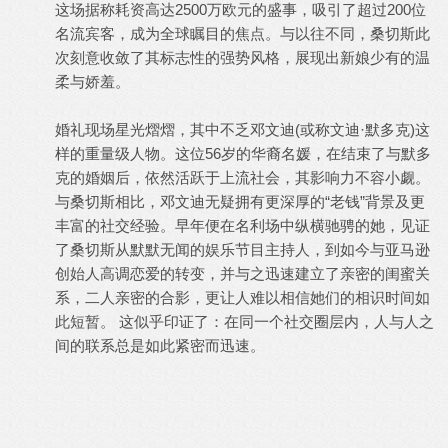
这场据称耗资高达2500万欧元的盛事，吸引了超过200位
名流宾客，成为全球瞩目的焦点。与以往不同，桑切斯此
次刻意收敛了其标志性的强势风格，展现出新娘少有的温
柔与娇羞。
婚礼现场星光熠熠，其中不乏邓文迪(或称文迪·默多克)这
样的重量级人物。这位56岁的华裔名媛，在结束了与默多
克的婚姻后，依然活跃于上流社会，其影响力不容小觑。
与桑切斯相比，邓文迪无疑拥有更深厚的“老钱”背景及更
丰富的社交经验。早年便在名利场中纵横驰骋的她，见证
了桑切斯从默默无闻的娱乐节目主持人，到如今与亚马逊
创始人高调恋爱的转变，并与之迅速建立了亲密的闺蜜关
系，二人亲密的合影，更让人难以相信她们的相识时间如
此短暂。 这似乎印证了：在同一个社交圈层内，人与人之
间的联系总是如此紧密而迅速。