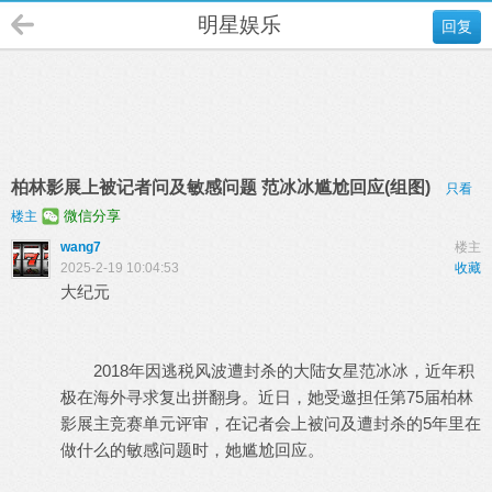
明星娱乐
回复
柏林影展上被记者问及敏感问题 范冰冰尴尬回应(组图)
只看
微信分享
楼主
wang7
楼主
2025-2-19 10:04:53
收藏
大纪元
2018年因逃税风波遭封杀的大陆女星范冰冰，近年积
极在海外寻求复出拼翻身。近日，她受邀担任第75届柏林
影展主竞赛单元评审，在记者会上被问及遭封杀的5年里在
做什么的敏感问题时，她尴尬回应。