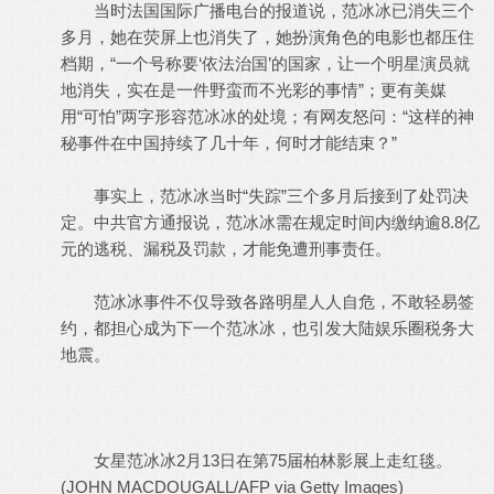
当时法国国际广播电台的报道说，范冰冰已消失三个
多月，她在荧屏上也消失了，她扮演角色的电影也都压住
档期，“一个号称要‘依法治国’的国家，让一个明星演员就
地消失，实在是一件野蛮而不光彩的事情”；更有美媒
用“可怕”两字形容范冰冰的处境；有网友怒问：“这样的神
秘事件在中国持续了几十年，何时才能结束？”
事实上，范冰冰当时“失踪”三个多月后接到了处罚决
定。中共官方通报说，范冰冰需在规定时间内缴纳逾8.8亿
元的逃税、漏税及罚款，才能免遭刑事责任。
范冰冰事件不仅导致各路明星人人自危，不敢轻易签
约，都担心成为下一个范冰冰，也引发大陆娱乐圈税务大
地震。
女星范冰冰2月13日在第75届柏林影展上走红毯。
(JOHN MACDOUGALL/AFP via Getty Images)