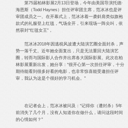
第75届柏林影展2月13日登场，今年由美国导演托德·
海恩斯（Todd Haynes）担任评审团主席，范冰冰也是评
审团成员之一。在开幕式上，范冰冰着一袭斜肩类似旗袍
款式的礼服登上红毯，气场全开，引来现场一阵尖叫，依
然获封“红毯女王”，
范冰冰2018年因逃税风波遭大陆演艺圈全面封杀，声
势一落千丈。近年她全面复出，只是无法重回大陆演艺
圈，转而与国际影人合作并出席各大国际影展。此次在柏
林影展重新出发，她分享：“很开心第一次担任评审，十分
期待能看到很多好看的电影，也非常惊喜能受邀担任评
审，我认为这是个很好的学习机会。”
在记者会上，范冰冰被问及：“记得你（遭封杀）5年
前消失了几个月，没有人知道你在做什么，请问这段时间
的心情如何？”