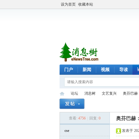
设为首页
收藏本站
门户
新闻
视频
导读
论坛
消息树
文艺复兴
奥芬巴赫
奥芬巴赫
查看:
4756
|
回复:
0
eN
»
›
›
›
cse
发表于 2024-