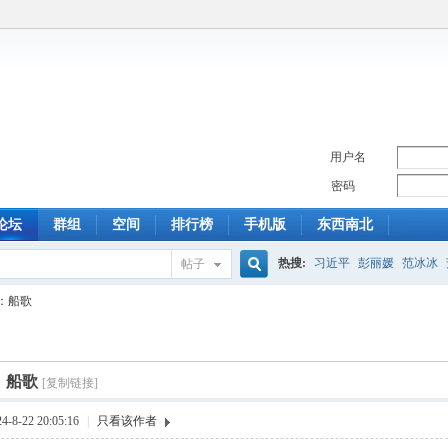
用户名
密码
论坛
群组
空间
排行榜
手机版
东西南北
热搜:
习近平
彭丽媛
范冰冰
帖子
搜
：船歌
索
：船歌
[复制链接]
8-22 20:05:16
|
只看该作者