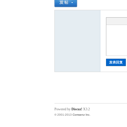
发表回复
Powered by
Discuz!
X3.2
© 2001-2013
Comsenz Inc.