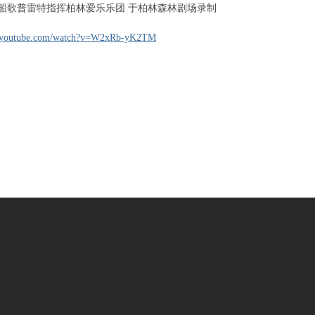
船歌普雷特指挥柏林爱乐乐团 于柏林森林剧场录制
w.youtube.com/watch?v=W2xRb-yK2TM