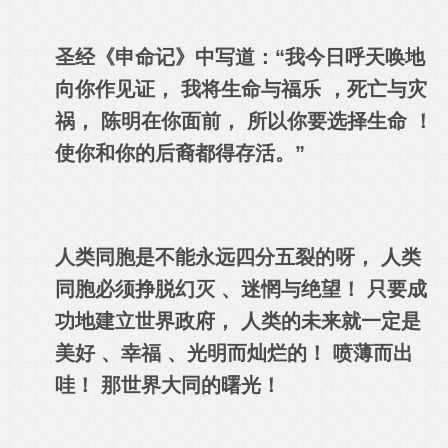
圣经《申命记》中写道：
“
我今日呼天唤地
向你
作见证
，
我将
生命与福乐 ，死亡与灾
祸， 陈明
在你面前
，
所以你要
选择生命 ！
使你和你的后裔都得存活。
”
人类同胞是不能永远四分五裂的呀， 人类
同胞必须挣脱幻灭 、迷惘与绝望！ 只要成
功地建立世界政府， 人类的未来就一定是
美好 、幸福 、光明而灿烂的！ 喷薄而出
哇！ 那世界大同的曙光！