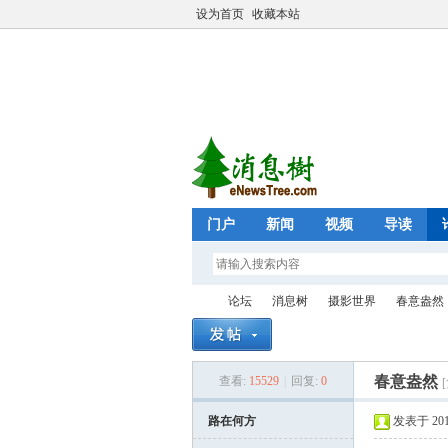
设为首页
收藏本站
门户
新闻
视频
导读
论坛
消息树
摄影世界
春意盎然
春意盎然
查看:
15529
|
回复:
0
eN
»
›
›
›
路在何方
发表于 2018-