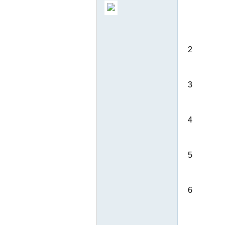
2
ew
3
4
5
sTr
6