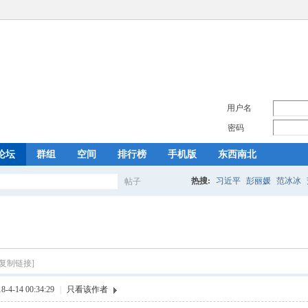
用户名
密码
论坛
群组
空间
排行榜
手机版
东西南北
热搜:
习近平
彭丽媛
范冰冰
帖子
搜
索
[复制链接]
4-14 00:34:29
|
只看该作者