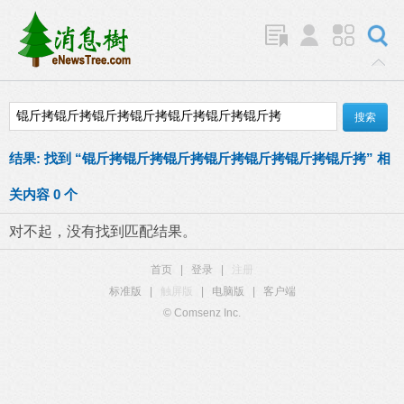
结果:
找到 “
锟斤拷锟斤拷锟斤拷锟斤拷锟斤拷锟斤拷锟斤拷
” 相
关内容 0 个
对不起，没有找到匹配结果。
首页
|
登录
|
注册
标准版
|
触屏版
|
电脑版
|
客户端
© Comsenz Inc.