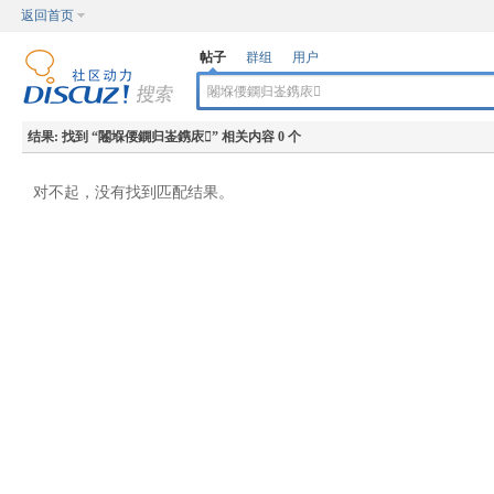
返回首页
帖子
群组
用户
结果:
找到 “
闂堢偠鐦归崟鎸庡
” 相关内容 0 个
对不起，没有找到匹配结果。