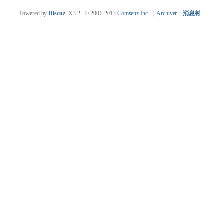
Powered by
Discuz!
X3.2
© 2001-2013
Comsenz Inc.
|
Archiver
|
消息树