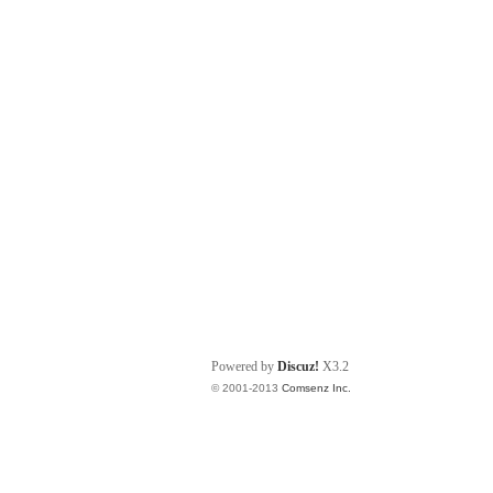
Powered by
Discuz!
X3.2
© 2001-2013
Comsenz Inc.