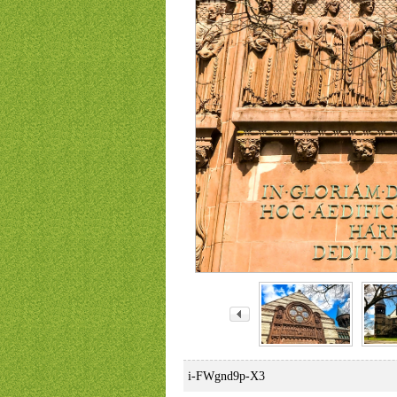
i-FWgnd9p-X3