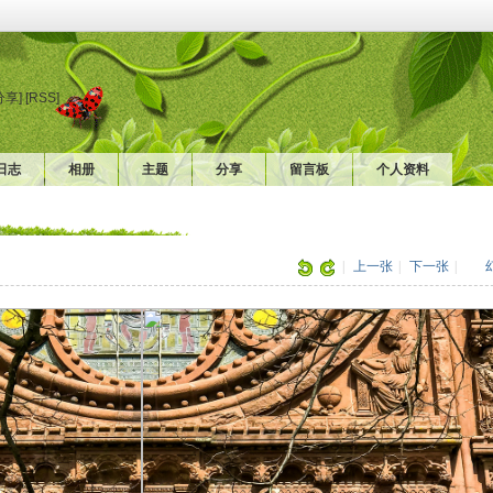
分享]
[RSS]
日志
相册
主题
分享
留言板
个人资料
|
上一张
|
下一张
|