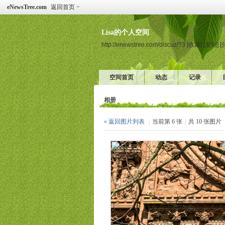
eNewsTree.com
返回首页
Lisa的个人空间
http://enewstree.com/discuz/?3
[收藏]
[复制]
[
空间首页
动态
记录
相册
« 返回图片列表
|
当前第 6 张
|
共 10 张图片