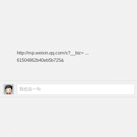
http://mp.weixin.qq.com/s?__biz= ...
61504862b40eb5b725&