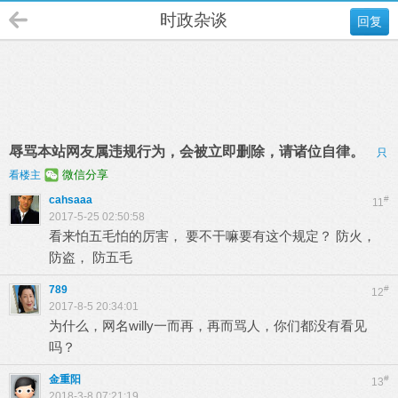
时政杂谈
回复
辱骂本站网友属违规行为，会被立即删除，请诸位自律。
只
微信分享
看楼主
cahsaaa
#
11
2017-5-25 02:50:58
看来怕五毛怕的厉害， 要不干嘛要有这个规定？ 防火，
防盗， 防五毛
789
#
12
2017-8-5 20:34:01
为什么，网名willy一而再，再而骂人，你们都没有看见
吗？
金重阳
#
13
2018-3-8 07:21:19