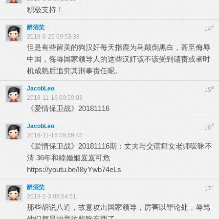
积极支持！
醉酒笑
#
14
2018-6-25 09:53:38
但是有些留美的狗汉奸每天指鹿为马颠倒黑白，甚至侮辱
中国，侮辱国家领导人的这些汉奸该不该受到谴责或者时
机成熟后追究其刑事责任呢。
JacobLeo
#
15
2018-11-16 09:59:03
《爱情保卫战》20181116
JacobLeo
#
16
2018-11-16 09:59:45
《爱情保卫战》20181116期：丈夫与交谊舞女老师暧昧不
清 36年和睦婚姻岌岌可危
https://youtu.be/I8yYwb74eLs
醉酒笑
#
17
2019-2-3 08:54:51
那些胡说八道，故意攻击国家领导，厉害以罪论处，辱骂
他们都是抬举这些狗东西了。