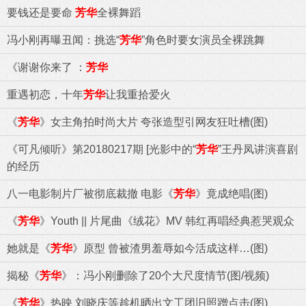
要钱还是要命
芳华
全裸舞蹈
冯小刚再曝丑闻：挑选“
芳华
”角色时要女演员全裸跳舞
《谢谢你来了 ：
芳华
重遇初恋，十年
芳华
让我重拾爱火
《
芳华
》女主角拍时尚大片 夸张造型引网友狂吐槽(图)
《可凡倾听》第20180217期 [光影中的“
芳华
”王丹凤讲演喜剧
的经历
八一电影制片厂被彻底裁撤 电影《
芳华
》竟成绝唱(图)
《
芳华
》Youth || 片尾曲《绒花》MV 韩红再唱经典惹哭观众
她就是《
芳华
》原型 曾被渣男羞辱如今活成这样…(图)
揭秘《
芳华
》：冯小刚删除了20个大尺度情节(图/视频)
《
芳华
》热映 刘晓庆等趁机晒出文工团旧照蹭点击(图)