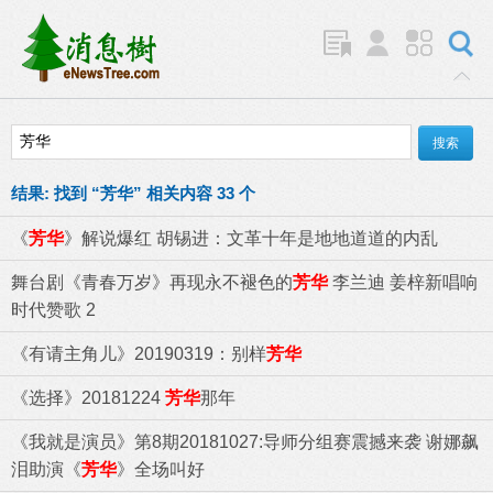
结果:
找到 “
芳华
” 相关内容 33 个
《
芳华
》解说爆红 胡锡进：文革十年是地地道道的内乱
舞台剧《青春万岁》再现永不褪色的
芳华
李兰迪 姜梓新唱响
时代赞歌 2
《有请主角儿》20190319：别样
芳华
《选择》20181224
芳华
那年
《我就是演员》第8期20181027:导师分组赛震撼来袭 谢娜飙
泪助演《
芳华
》全场叫好