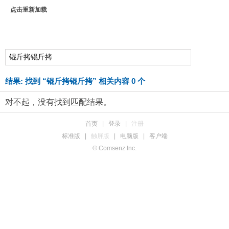
点击重新加载
结果:
找到 “
锟斤拷锟斤拷
” 相关内容 0 个
对不起，没有找到匹配结果。
首页
|
登录
|
注册
标准版
|
触屏版
|
电脑版
|
客户端
© Comsenz Inc.