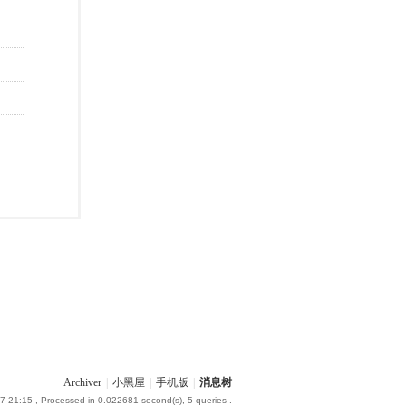
Archiver
|
小黑屋
|
手机版
|
消息树
7 21:15
, Processed in 0.022681 second(s), 5 queries .