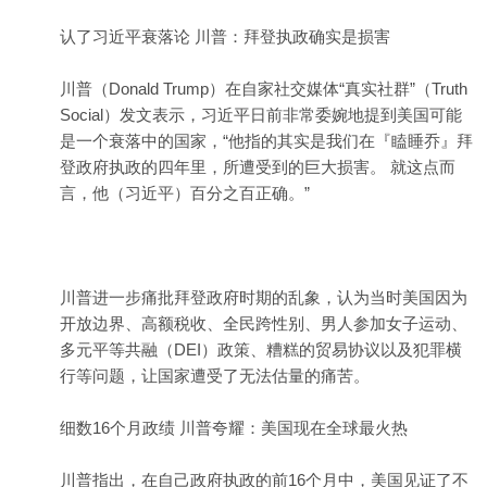
认了习近平衰落论 川普：拜登执政确实是损害
川普（Donald Trump）在自家社交媒体“真实社群”（Truth
Social）发文表示，习近平日前非常委婉地提到美国可能
是一个衰落中的国家，“他指的其实是我们在『瞌睡乔』拜
登政府执政的四年里，所遭受到的巨大损害。 就这点而
言，他（习近平）百分之百正确。”
川普进一步痛批拜登政府时期的乱象，认为当时美国因为
开放边界、高额税收、全民跨性别、男人参加女子运动、
多元平等共融（DEI）政策、糟糕的贸易协议以及犯罪横
行等问题，让国家遭受了无法估量的痛苦。
细数16个月政绩 川普夸耀：美国现在全球最火热
川普指出，在自己政府执政的前16个月中，美国见证了不