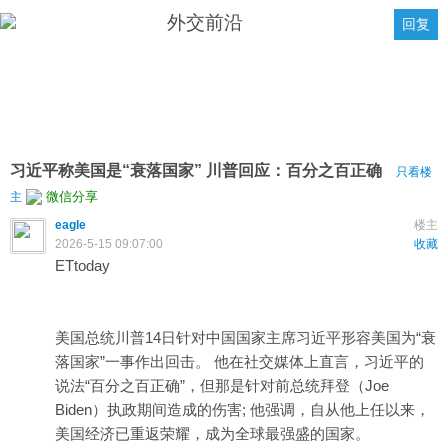
外交前沿
回复
习近平称美国是“衰落国家” 川普回应：百分之百正确
只看楼
微信分享
主
eagle
楼主
2026-5-15 09:07:00
收藏
ETtoday
美国总统川普14日针对中国国家主席习近平形容美国为“衰
落国家”一事作出回击。 他在社交媒体上直言，习近平的
说法“百分之百正确”，但那是针对前总统拜登（Joe
Biden）执政期间造成的伤害; 他强调，自从他上任以来，
美国经济已重返荣耀，成为全球最强盛的国家。