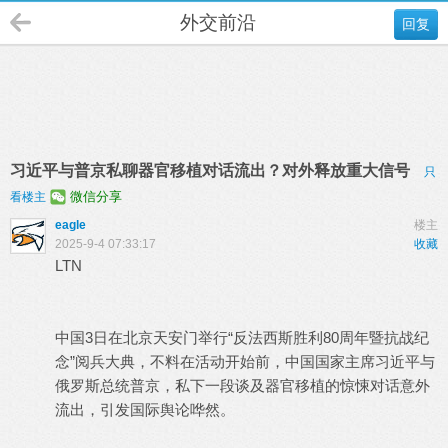
外交前沿
回复
习近平与普京私聊器官移植对话流出？对外释放重大信号
只
微信分享
看楼主
eagle
楼主
2025-9-4 07:33:17
收藏
LTN
中国3日在北京天安门举行“反法西斯胜利80周年暨抗战纪
念”阅兵大典，不料在活动开始前，中国国家主席习近平与
俄罗斯总统普京，私下一段谈及器官移植的惊悚对话意外
流出，引发国际舆论哗然。