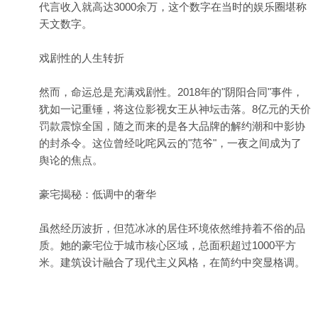
代言收入就高达3000余万，这个数字在当时的娱乐圈堪称
天文数字。
戏剧性的人生转折
然而，命运总是充满戏剧性。2018年的"阴阳合同"事件，
犹如一记重锤，将这位影视女王从神坛击落。8亿元的天价
罚款震惊全国，随之而来的是各大品牌的解约潮和中影协
的封杀令。这位曾经叱咤风云的"范爷"，一夜之间成为了
舆论的焦点。
豪宅揭秘：低调中的奢华
虽然经历波折，但范冰冰的居住环境依然维持着不俗的品
质。她的豪宅位于城市核心区域，总面积超过1000平方
米。建筑设计融合了现代主义风格，在简约中突显格调。