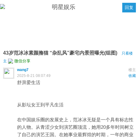
明星娱乐
回复
43岁范冰冰素颜撸猫 “杂乱风”豪宅内景照曝光(组图)
只看楼
微信分享
主
wang7
楼主
2025-8-21 08:07:49
收藏
舒湃爱生活
从影坛女王到平凡生活
在中国娱乐圈的发展史上，范冰冰无疑是一个具有标志性
的人物。从青涩少女到演艺圈顶流，她用20多年时间树立
了自己的演艺王国。在她事业最辉煌的时期，一年的商业