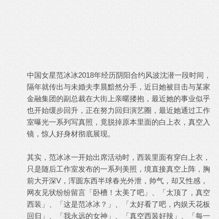
中国女星范冰冰2018年经历阴阳合约风波沈潜一段时间，
隔年就传出与未婚夫李晨黯然分手，近日她被目击与某家
金融集团的副总裁在大街上亲暱搂抱，最近她的事业似乎
也开始缓步回升，正在努力回归演艺圈，最近她通过工作
室曝光一系列写真照，竟脱掉原本里面的白上衣，真空入
镜，惊人好身材彻底展现。
其实，范冰冰一开始出席活动时，西装里面有穿白上衣，
只是随后工作室发布的一系列美照，境直接真空上阵，胸
前大开深V，浑圆东西半球春光外泄，帅气，却又性感，
网友见状纷纷留言「卧槽！太美了吧」、「太顶了，真空
西装」、「这是范冰冰？」、「太好看了吧，内娱天花板
回归」、「我永远的女神」、「真空西装好辣」、「每一