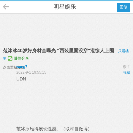
明星娱乐
回复
范冰冰40岁好身材全曝光 "西装里面没穿"泄惊人上围
只看楼
微信分享
主
wang7
楼主
点击重新加载
2022-9-1 19:55:15
收藏
UDN
范冰冰难得展现性感。（取材自微博）