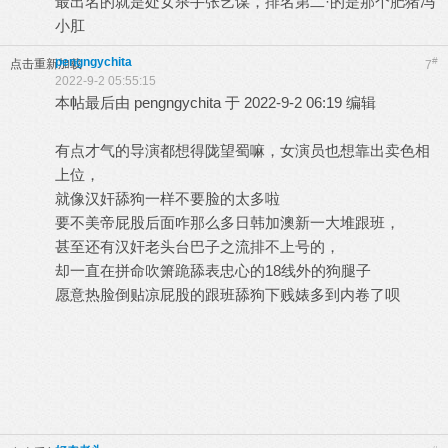
最出名的就是处女杀手张艺谋，排名第二·的是那个肥猪冯
小肛
pengngychita
#
点击重新加载
7
2022-9-2 05:55:15
本帖最后由 pengngychita 于 2022-9-2 06:19 编辑
有点才气的导演都想得陇望蜀嘛，女演员也想靠出卖色相
上位，
就像汉奸舔狗一样不要脸的太多啦
要不美帝屁股后面咋那么多日韩加澳新一大堆跟班，
甚至还有汉奸老头台巴子之流排不上号的，
却一直在拼命吹箫跪舔表忠心的18线外的狗腿子
愿意热脸倒贴凉屁股的跟班舔狗下贱婊多到内卷了呗