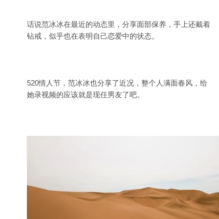
话说范冰冰在最近的动态里，分享面部保养，手上还戴着
钻戒，似乎也在表明自己恋爱中的状态。
520情人节，范冰冰也分享了近况，整个人满面春风，给
她录视频的应该就是现任男友了吧。