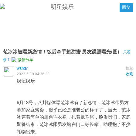
明星娱乐
回复
范冰冰被曝新恋情！饭后牵手超甜蜜 男友谍照曝光(图)
只看
微信分享
楼主
wang7
楼主
2022-6-19 04:36:22
收藏
娱记娱乐
6月18号，八卦媒体曝范冰冰有了新恋情，范冰冰带男方
参加家庭聚会，似乎已经是准老公的样子了，当天，范冰
冰穿着简单的黑色连衣裙，扎着低马尾，脸蛋圆润，家庭
聚餐结束，范冰冰跟男友站在门口等长辈，助理抱了不少
礼物出来。