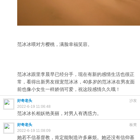
范冰冰喂对方樱桃，满脸幸福笑容。
范冰冰跟里李晨早已经分手，现在有新的感情生活也很正
常，看得出新男友很宠范冰冰，40多岁的范冰冰在男友面
前也像小女生一样娇俏可爱，祝这段感情久久哦！
好奇老头
沙发
2022-6-19 11:06:48
范冰冰长相妖艳美丽，对男人有诱惑力。
好奇老头
板凳
2022-6-19 11:08:09
她若不信基督教，肯定能制造许多麻烦。她还没有信仰基