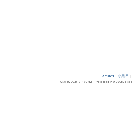
Archiver
|
小黑屋
|
GMT-8, 2026-8-7 09:52
, Processed in 0.029575 seco