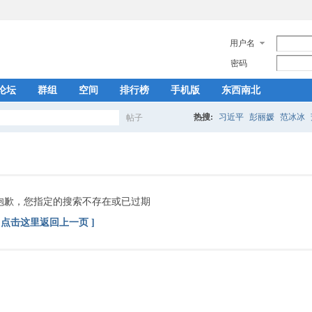
用户名
密码
论坛
群组
空间
排行榜
手机版
东西南北
热搜:
习近平
彭丽媛
范冰冰
帖子
搜
索
抱歉，您指定的搜索不存在或已过期
[ 点击这里返回上一页 ]