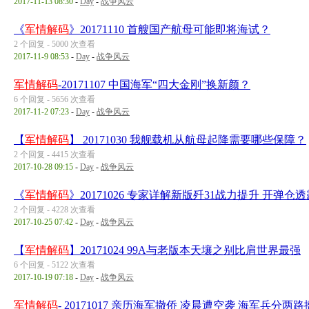
2017-11-13 08:30
-
Day
-
战争风云
《
军情解码
》20171110 首艘国产航母可能即将海试？
2 个回复 - 5000 次查看
2017-11-9 08:53
-
Day
-
战争风云
军情解码
-20171107 中国海军“四大金刚”换新颜？
6 个回复 - 5656 次查看
2017-11-2 07:23
-
Day
-
战争风云
【
军情解码
】 20171030 我舰载机从航母起降需要哪些保障？
2 个回复 - 4415 次查看
2017-10-28 09:15
-
Day
-
战争风云
《
军情解码
》20171026 专家详解新版歼31战力提升 开弹
2 个回复 - 4228 次查看
2017-10-25 07:42
-
Day
-
战争风云
【
军情解码
】20171024 99A与老版本天壤之别比肩世界最强
6 个回复 - 5122 次查看
2017-10-19 07:18
-
Day
-
战争风云
军情解码
- 20171017 亲历海军撤侨 凌晨遭空袭 海军兵分