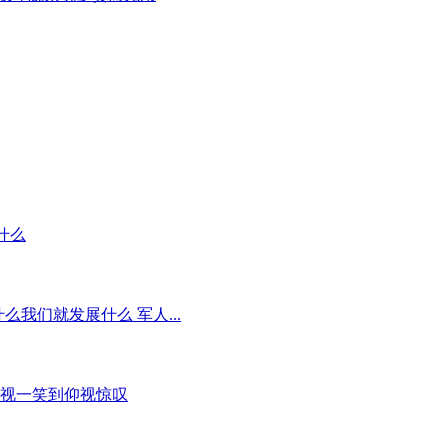
着什么
什么我们就发展什么 军人...
前蔑视一笑到仰视惊叹