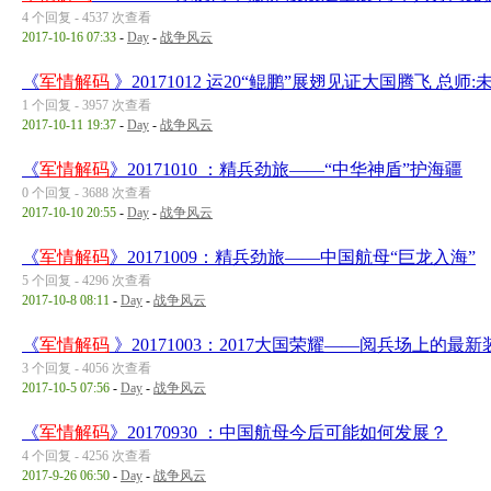
4 个回复 - 4537 次查看
2017-10-16 07:33
-
Day
-
战争风云
《
军情解码
》20171012 运20“鲲鹏”展翅见证大国腾飞 总师:
1 个回复 - 3957 次查看
2017-10-11 19:37
-
Day
-
战争风云
《
军情解码
》20171010 ：精兵劲旅——“中华神盾”护海疆
0 个回复 - 3688 次查看
2017-10-10 20:55
-
Day
-
战争风云
《
军情解码
》20171009：精兵劲旅——中国航母“巨龙入海”
5 个回复 - 4296 次查看
2017-10-8 08:11
-
Day
-
战争风云
《
军情解码
》20171003：2017大国荣耀——阅兵场上的最新
3 个回复 - 4056 次查看
2017-10-5 07:56
-
Day
-
战争风云
《
军情解码
》20170930 ：中国航母今后可能如何发展？
4 个回复 - 4256 次查看
2017-9-26 06:50
-
Day
-
战争风云