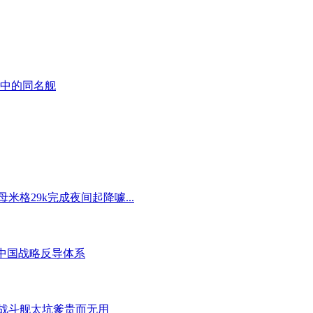
卫舰中的同名舰
母米格29k完成夜间起降噱...
境 中国战略反导体系
濒海战斗舰太坑爹贵而无用