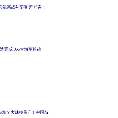
海最高战斗部署 歼15实...
建造完成 055带海军跨越
中亮相？大规模量产！中国航...