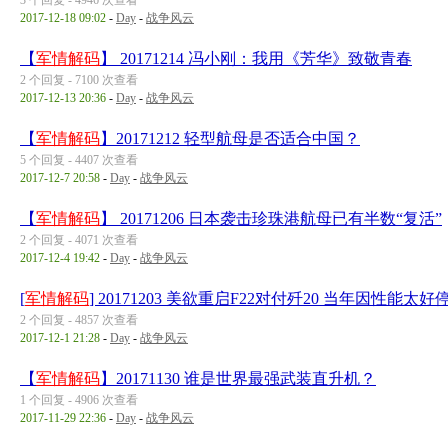
3 个回复 - 4946 次查看
2017-12-18 09:02
-
Day
-
战争风云
【
军情解码
】 20171214 冯小刚：我用《芳华》致敬青春
2 个回复 - 7100 次查看
2017-12-13 20:36
-
Day
-
战争风云
【
军情解码
】20171212 轻型航母是否适合中国？
5 个回复 - 4407 次查看
2017-12-7 20:58
-
Day
-
战争风云
【
军情解码
】 20171206 日本袭击珍珠港航母已有半数“复活”
2 个回复 - 4071 次查看
2017-12-4 19:42
-
Day
-
战争风云
[
军情解码
] 20171203 美欲重启F22对付歼20 当年因性能太
2 个回复 - 4857 次查看
2017-12-1 21:28
-
Day
-
战争风云
【
军情解码
】20171130 谁是世界最强武装直升机？
1 个回复 - 4906 次查看
2017-11-29 22:36
-
Day
-
战争风云