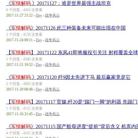
《
军情解码
》20171127：谁是世界最强主战坦克
0 个回复 - 4416 次查看
2017-11-27 21:22
-
Day
-
战争风云
《
军情解码
》20171126 此三种装备未来可能出现在中国
2 个回复 - 4150 次查看
2017-11-24 09:11
-
Day
-
战争风云
【
军情解码
】 20171122 东风41即将服役引关注 射程覆盖
1 个回复 - 4586 次查看
2017-11-21 19:52
-
Day
-
战争风云
《
军情解码
》20171120 歼9因太先进下马 最后赢家竟是它
2 个回复 - 4085 次查看
2017-11-20 08:48
-
Day
-
战争风云
【
军情解码
】20171117 官媒:歼20是“踹门一脚”的利器 先踹
1 个回复 - 4121 次查看
2017-11-16 21:45
-
Day
-
战争风云
《
军情解码
》20171115 国产航母进度“提前”背后含义 机库
4 个回复 - 4161 次查看