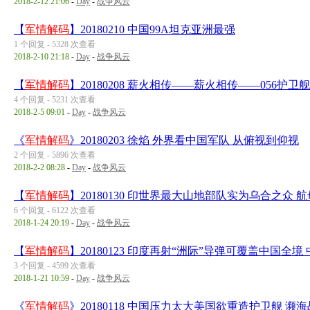
2018-2-12 21:06
-
Day
-
战争风云
【
军情解码
】20180210 中国99A坦克亚洲最强
1 个回复 - 5328 次查看
2018-2-10 21:18
-
Day
-
战争风云
【
军情解码
】20180208 薪火相传——薪火相传——056护
4 个回复 - 5231 次查看
2018-2-5 09:01
-
Day
-
战争风云
《
军情解码
》20180203 徐焰 外界看中国军队 从俯视到仰视
2 个回复 - 5896 次查看
2018-2-2 08:28
-
Day
-
战争风云
【
军情解码
】20180130 印世界最大山地部队实为乌合之众 航
6 个回复 - 6122 次查看
2018-1-24 20:19
-
Day
-
战争风云
【
军情解码
】20180123 印度再射“洲际”导弹可覆盖中国全
3 个回复 - 4599 次查看
2018-1-21 10:59
-
Day
-
战争风云
《
军情解码
》20180118 中国压力太大美国欲重造护卫舰 