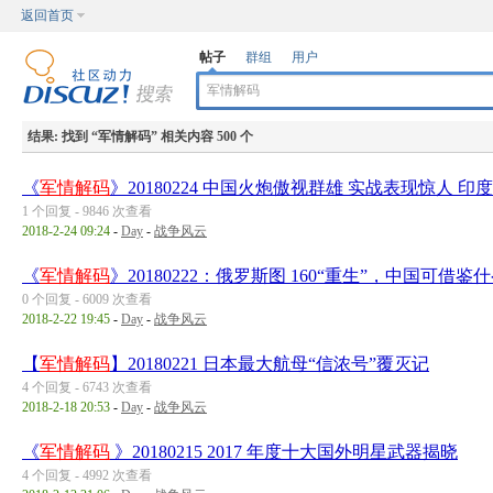
返回首页
帖子
群组
用户
结果:
找到 “
军情解码
” 相关内容 500 个
《
军情解码
》20180224 中国火炮傲视群雄 实战表现惊人 印
1 个回复 - 9846 次查看
2018-2-24 09:24
-
Day
-
战争风云
《
军情解码
》20180222：俄罗斯图 160“重生”，中国可借鉴
0 个回复 - 6009 次查看
2018-2-22 19:45
-
Day
-
战争风云
【
军情解码
】20180221 日本最大航母“信浓号”覆灭记
4 个回复 - 6743 次查看
2018-2-18 20:53
-
Day
-
战争风云
《
军情解码
》20180215 2017 年度十大国外明星武器揭晓
4 个回复 - 4992 次查看