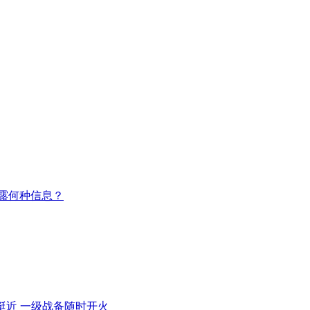
仓透露何种信息？
两路挺近 一级战备随时开火