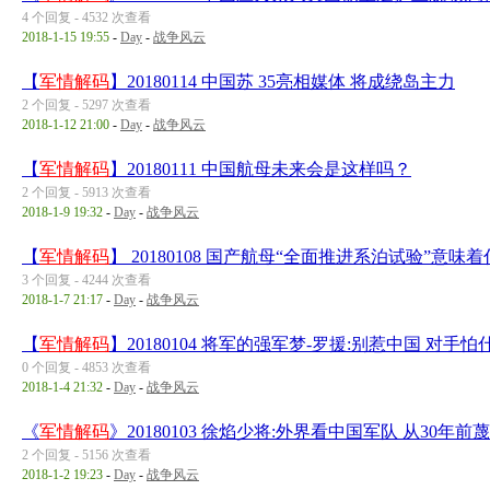
4 个回复 - 4532 次查看
2018-1-15 19:55
-
Day
-
战争风云
【
军情解码
】20180114 中国苏 35亮相媒体 将成绕岛主力
2 个回复 - 5297 次查看
2018-1-12 21:00
-
Day
-
战争风云
【
军情解码
】20180111 中国航母未来会是这样吗？
2 个回复 - 5913 次查看
2018-1-9 19:32
-
Day
-
战争风云
【
军情解码
】 20180108 国产航母“全面推进系泊试验”意味
3 个回复 - 4244 次查看
2018-1-7 21:17
-
Day
-
战争风云
【
军情解码
】20180104 将军的强军梦-罗援:别惹中国 对手怕
0 个回复 - 4853 次查看
2018-1-4 21:32
-
Day
-
战争风云
《
军情解码
》20180103 徐焰少将:外界看中国军队 从30年
2 个回复 - 5156 次查看
2018-1-2 19:23
-
Day
-
战争风云