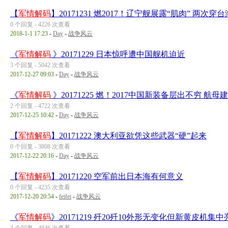
【
军情解码
】20171231 燃2017！辽宁舰展露“肌肉” 两次穿台
0 个回复 - 4226 次查看
2018-1-1 17:23
-
Day
-
战争风云
《
军情解码
》20171229 日本惊呼遭中国舰机迫近
3 个回复 - 5042 次查看
2017-12-27 09:03
-
Day
-
战争风云
《
军情解码
》20171225 燃！2017中国新装备层出不穷 航母
2 个回复 - 4722 次查看
2017-12-25 10:42
-
Day
-
战争风云
【
军情解码
】20171222 澳大利亚欲凭这些武器“硬”起来
0 个回复 - 3808 次查看
2017-12-22 20:16
-
Day
-
战争风云
【
军情解码
】20171220 空军前出日本海有何意义
0 个回复 - 4235 次查看
2017-12-20 20:54
-
feifei
-
战争风云
《
军情解码
》20171219 歼20歼10外形无变化但新黄皮机集