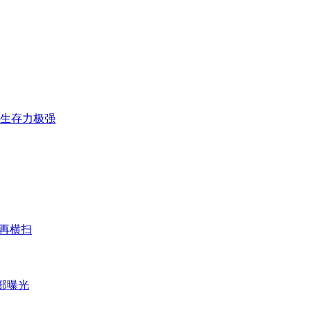
全球生存力极强
门再横扫
内部曝光