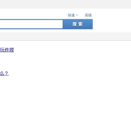
快速
高级
度玩炸膛
什么？