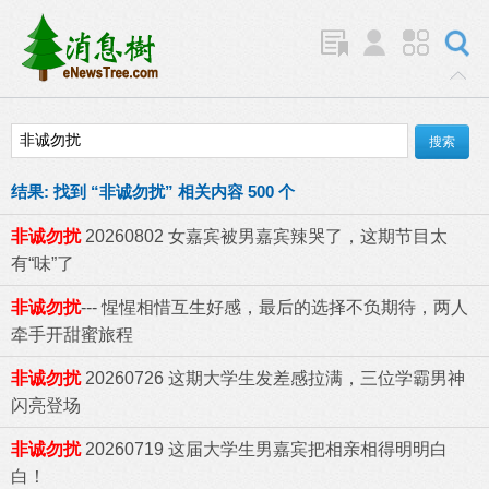
结果:
找到 “
非诚勿扰
” 相关内容 500 个
非诚勿扰
20260802 女嘉宾被男嘉宾辣哭了，这期节目太
有“味”了
非诚勿扰
--- 惺惺相惜互生好感，最后的选择不负期待，两人
牵手开甜蜜旅程
非诚勿扰
20260726 这期大学生发差感拉满，三位学霸男神
闪亮登场
非诚勿扰
20260719 这届大学生男嘉宾把相亲相得明明白
白！