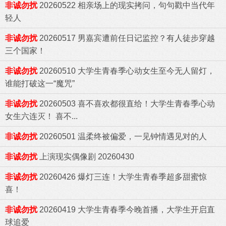
非诚勿扰
20260522 相亲场上的现实拷问，句句戳中当代年
轻人
非诚勿扰
20260517 男嘉宾遭前任日记监控？有人徒步穿越
三个国家！
热帖
用户
版块
搜索
非诚勿扰
20260510 大学生青春季心动女生至今无人留灯，
谁能打破这一“魔咒”
非诚勿扰
20260503 喜不喜欢都很直给！大学生青春季心动
女生六连灭！ 喜不...
非诚勿扰
20260501 温柔终被偏爱，一见钟情遇见对的人
非诚勿扰
上演现实偶像剧 20260430
非诚勿扰
20260426 爆灯三连！大学生青春季超多甜蜜惊
喜！
非诚勿扰
20260419 大学生青春季今晚首播，大学生开启直
球追爱