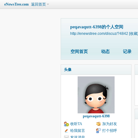
eNewsTree.com
返回首页
peqavaqutt-6398的个人空间
http://enewstree.com/discuz/?4842
[收藏
空间首页
动态
记录
头像
peqavaqutt-6398
收听TA
加为好友
给我留言
打个招呼
发送消息