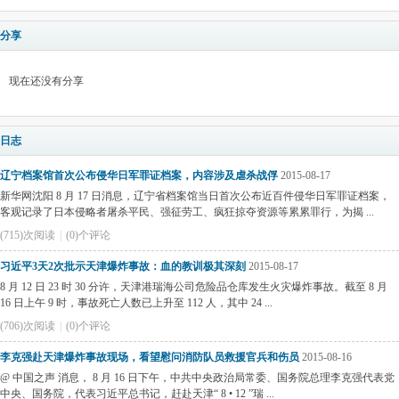
分享
现在还没有分享
日志
辽宁档案馆首次公布侵华日军罪证档案，内容涉及虐杀战俘
2015-08-17
新华网沈阳 8 月 17 日消息，辽宁省档案馆当日首次公布近百件侵华日军罪证档案，
客观记录了日本侵略者屠杀平民、强征劳工、疯狂掠夺资源等累累罪行，为揭 ...
(715)次阅读
|
(0)个评论
习近平3天2次批示天津爆炸事故：血的教训极其深刻
2015-08-17
8 月 12 日 23 时 30 分许，天津港瑞海公司危险品仓库发生火灾爆炸事故。截至 8 月
16 日上午 9 时，事故死亡人数已上升至 112 人，其中 24 ...
(706)次阅读
|
(0)个评论
李克强赴天津爆炸事故现场，看望慰问消防队员救援官兵和伤员
2015-08-16
@ 中国之声 消息， 8 月 16 日下午，中共中央政治局常委、国务院总理李克强代表党
中央、国务院，代表习近平总书记，赶赴天津“ 8 • 12 ”瑞 ...