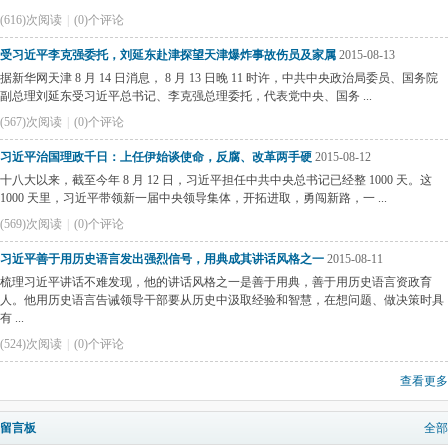
(616)次阅读
|
(0)个评论
受习近平李克强委托，刘延东赴津探望天津爆炸事故伤员及家属
2015-08-13
据新华网天津 8 月 14 日消息， 8 月 13 日晚 11 时许，中共中央政治局委员、国务院
副总理刘延东受习近平总书记、李克强总理委托，代表党中央、国务 ...
(567)次阅读
|
(0)个评论
习近平治国理政千日：上任伊始谈使命，反腐、改革两手硬
2015-08-12
十八大以来，截至今年 8 月 12 日，习近平担任中共中央总书记已经整 1000 天。这
1000 天里，习近平带领新一届中央领导集体，开拓进取，勇闯新路，一 ...
(569)次阅读
|
(0)个评论
习近平善于用历史语言发出强烈信号，用典成其讲话风格之一
2015-08-11
梳理习近平讲话不难发现，他的讲话风格之一是善于用典，善于用历史语言资政育
人。他用历史语言告诫领导干部要从历史中汲取经验和智慧，在想问题、做决策时具
有 ...
(524)次阅读
|
(0)个评论
查看更多
留言板
全部