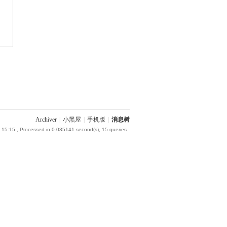
Archiver
|
小黑屋
|
手机版
|
消息树
 15:15
, Processed in 0.035141 second(s), 15 queries .