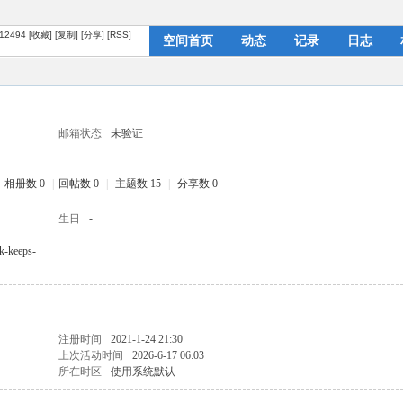
?12494
[收藏]
[复制]
[分享]
[RSS]
空间首页
动态
记录
日志
个人资料
邮箱状态
未验证
相册数 0
|
回帖数 0
|
主题数 15
|
分享数 0
生日
-
ok-keeps-
注册时间
2021-1-24 21:30
上次活动时间
2026-6-17 06:03
所在时区
使用系统默认