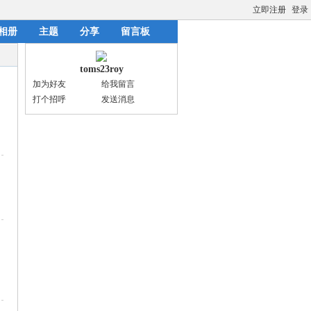
立即注册
登录
相册
主题
分享
留言板
toms23roy
加为好友
给我留言
打个招呼
发送消息