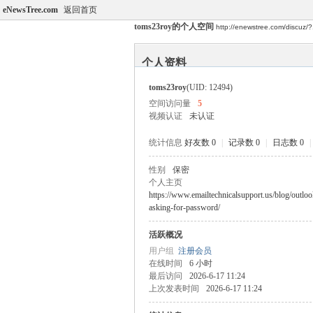
eNewsTree.com
返回首页
toms23roy的个人空间
http://enewstree.com/discuz/
个人资料
toms23roy
(UID: 12494)
空间访问量
5
视频认证
未认证
统计信息
好友数 0
|
记录数 0
|
日志数 0
|
性别
保密
个人主页
https://www.emailtechnicalsupport.us/blog/outlo
asking-for-password/
活跃概况
用户组
注册会员
在线时间
6 小时
最后访问
2026-6-17 11:24
上次发表时间
2026-6-17 11:24