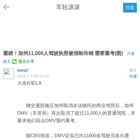
车轮滚滚
回复
重磅！加州11,000人驾驶执照被强制吊销 需要重考(图)
只看
微信分享
楼主
wang7
楼主
2026-7-7 08:12:43
收藏
大洛杉矶LA
继交通部施压加州取消非法移民的商业驾照后，加州
DMV（车管局）再次取消了超过11,000人的普通驾照，并
要求他们回去DMV预约重考。
据CBS报道，DMV证实已向11000名驾驶员发出通