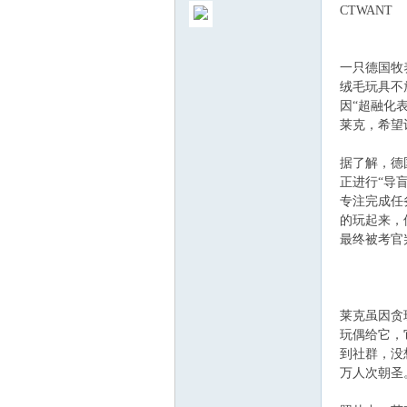
CTWANT
一只德国牧养
绒毛玩具不
因“超融化
莱克，希望
ew
据了解，德
正进行“导
专注完成任
的玩起来，
最终被考官
sTr
莱克虽因贪
玩偶给它，
到社群，没
万人次朝圣