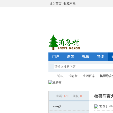
设为首页
收藏本站
门户
新闻
视频
导读
论坛
消息树
生活百态
搞砸导盲
搞砸导盲犬
查看:
1291
|
回复:
0
eN
»
›
›
›
wang7
发表于 2026-