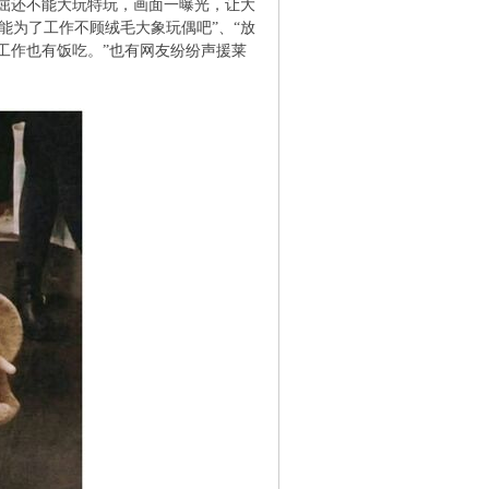
屈还不能大玩特玩，画面一曝光，让大
能为了工作不顾绒毛大象玩偶吧”、“放
工作也有饭吃。”也有网友纷纷声援莱