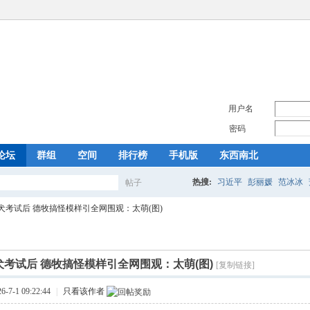
用户名
密码
论坛
群组
空间
排行榜
手机版
东西南北
热搜:
习近平
彭丽媛
范冰冰
帖子
搜
犬考试后 德牧搞怪模样引全网围观：太萌(图)
索
考试后 德牧搞怪模样引全网围观：太萌(图)
[复制链接]
7-1 09:22:44
|
只看该作者