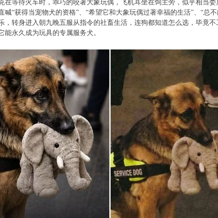
克在等待火车时，乖巧的咬著大象玩偶，飞机耳坐在饲主旁，似乎相当委
直喊“获得当宠物犬的资格”、“希望它和大象玩偶过著幸福的生活”、“总不
乐，转身进入朝九晚五服从指令的社畜生活，连狗都知道怎么选，毕竟不
它能永久成为玩具的专属服务犬。