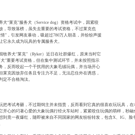
犬“莱克”服务犬（Service dog）资格考试中，因紧咬
放，导致落榜，虽失去重要的考试资格，不过莱克也
表情”，引发网友暴动，吸超过780万人朝圣，并纷纷声援
让它永久成为玩具的专属服务犬。
国牧养犬“莱克”（Ryker）近日在社群爆红，原来当时它
盲犬”重要考试资格，但在集中测试环节，并未按照指示
务，反而咬起一个干扰用的大象毛绒玩偶，并当场开心
但莱克因放弃任务且专注力不足，无法忍住外在诱惑，
判定不合格淘汰。
玩把考试考砸，不过期饲主并未指责，反而看到它真的很喜欢玩玩具，在
它开心的叼著心爱的大象玩偶行经火车站时，紧紧咬住玩偶的萌样，秒融
想到竟一夜爆红，随即被来自不同国家的网友纷纷转发，包含X、IG、脸书、T
。