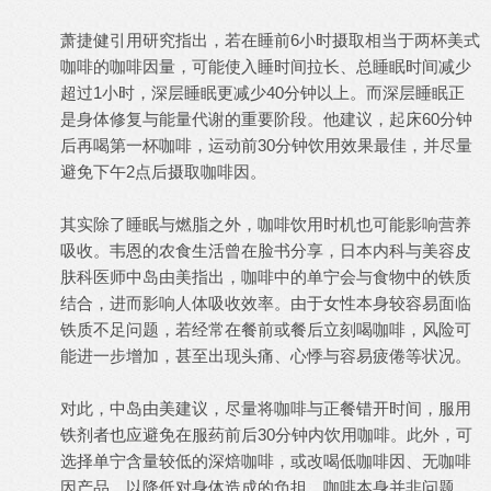
萧捷健引用研究指出，若在睡前6小时摄取相当于两杯美式
咖啡的咖啡因量，可能使入睡时间拉长、总睡眠时间减少
超过1小时，深层睡眠更减少40分钟以上。而深层睡眠正
是身体修复与能量代谢的重要阶段。他建议，起床60分钟
后再喝第一杯咖啡，运动前30分钟饮用效果最佳，并尽量
避免下午2点后摄取咖啡因。
其实除了睡眠与燃脂之外，咖啡饮用时机也可能影响营养
吸收。韦恩的农食生活曾在脸书分享，日本内科与美容皮
肤科医师中岛由美指出，咖啡中的单宁会与食物中的铁质
结合，进而影响人体吸收效率。由于女性本身较容易面临
铁质不足问题，若经常在餐前或餐后立刻喝咖啡，风险可
能进一步增加，甚至出现头痛、心悸与容易疲倦等状况。
对此，中岛由美建议，尽量将咖啡与正餐错开时间，服用
铁剂者也应避免在服药前后30分钟内饮用咖啡。此外，可
选择单宁含量较低的深焙咖啡，或改喝低咖啡因、无咖啡
因产品，以降低对身体造成的负担。咖啡本身并非问题，