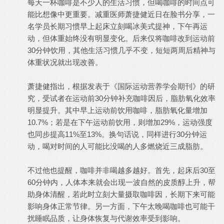
每天一杯咖啡是不少人的生活习惯，但喝咖啡的时间点可
能比想像中更重要。减重医师萧捷健近日在脸书分享，一
名学员长期习惯早上起床立刻喝冰美式提神，下午再运
动，但体重始终没有明显变化。后来仅将咖啡改到运动前
30分钟饮用，其他生活习惯几乎不变，短短两周后精神与
体重状况就出现改善。
萧捷健指出，根据发表于《国际运动营养学会期刊》的研
究，受试者在运动前30分钟补充咖啡因后，脂肪氧化效率
明显提升。其中早上运动前饮用咖啡，脂肪氧化量增加
10.7%；若是在下午运动前饮用，则增加29%，运动强度
也同步提高11%至13%。换句话说，同样进行30分钟运
动，喝对时间的人可能比没喝的人多燃烧近三成脂肪。
不过他也提醒，咖啡并非喝越多越好。首先，起床后30至
60分钟内，人体本来就会出现一波自然的皮质醇上升，帮
助身体清醒，若此时立刻大量摄取咖啡因，长期下来可能
影响身体正常节律。另一方面，下午太晚喝咖啡也可能干
扰睡眠品质，让身体恢复与代谢效率受到影响。