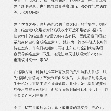
中青年时期就该开始重视的课题。她还指出，腭面骨流失
除了影响健康，也可能导致鼻基底凹陷、法令纹与木偶纹
等老化外观问题。
除了饮食之外，徐苹果也强调「晒太阳」的重要性。她指
出，维生素D充足者对钙质吸收率可达不足者的6至7倍，
但食物中的维生素D含量其实相当有限，因此适度日晒能
帮助身体自行合成维生素D3。她认为，许多年轻人长时间
待在室内、作息日夜颠倒，再加上外出时全副武装防晒，
容易导致维生素D不足。若无法每天裸肤晒太阳20分钟，
也建议补充维生素D3。
在运动方面，她特别推荐带有强度的负重与肌力训练，认
为运动时骨骼与关节受到正向刺激后，大脑会启动修复与
生长机制，有助于维持骨骼健康。此外，她也提到婆婆虽
然作息有些日夜颠倒，但深度睡眠时间可达4小时以上，以
高龄者而言相当难得。
不过，徐苹果最后认为，真正最重要的其实是「养心」。