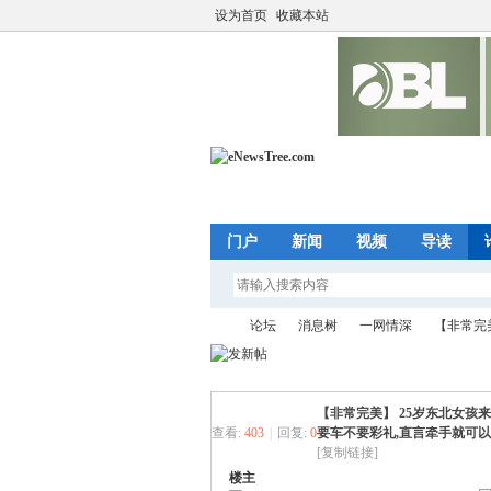
设为首页
收藏本站
门户
新闻
视频
导读
论坛
消息树
一网情深
【非常完美
【非常完美】 25岁东北女孩
eN
»
›
›
›
查看:
403
|
回复:
0
要车不要彩礼,直言牵手就可
[复制链接]
楼主