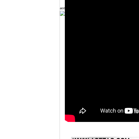
ace
ee.
co