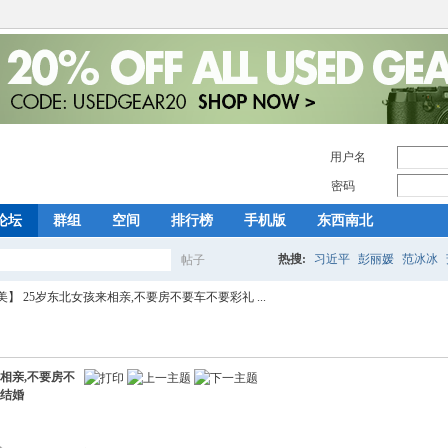
用户名
密码
论坛
群组
空间
排行榜
手机版
东西南北
热搜:
习近平
彭丽媛
范冰冰
帖子
搜
】 25岁东北女孩来相亲,不要房不要车不要彩礼 ...
索
来相亲,不要房不
以结婚