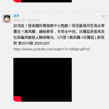
东方
#
95
2025-12-7 08:47:23
好消息！昏迷國民警衛隊中士甦醒！明尼蘇達州官員全軍
覆沒？奧馬爾、總檢察長，市長全中招。沃爾茲與索馬里
社區騙局嫌疑人關係曝光。
#川普
#奧馬爾
#沃爾茲
| 新視
野 第2074期 20251207
https://www.youtube.com/watch?v=k6ejizspPs0