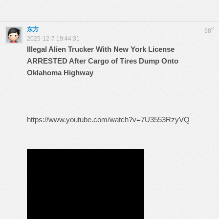
东方
#
98
2025-12-7 19:44:31
Illegal Alien Trucker With New York License
ARRESTED After Cargo of Tires Dump Onto
Oklahoma Highway
https://www.youtube.com/watch?v=7U3553RzyVQ