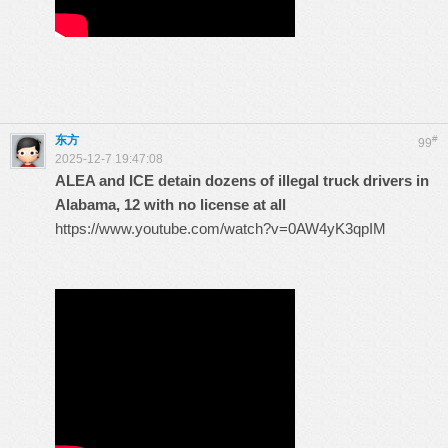
东方
#
99
2025-12-7 19:47:08
ALEA and ICE detain dozens of illegal truck drivers in
Alabama, 12 with no license at all
https://www.youtube.com/watch?v=0AW4yK3qpIM