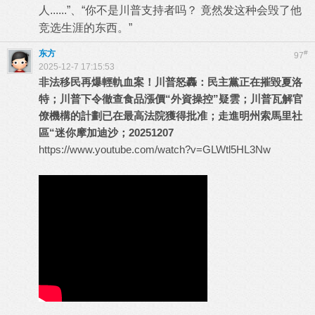
人......”、“你不是川普支持者吗？ 竟然发这种会毁了他
竞选生涯的东西。”
东方
#
97
2025-12-7 17:15:53
非法移民再爆輕軌血案！川普怒轟：民主黨正在摧毀夏洛
特；川普下令徹查食品漲價“外資操控”疑雲；川普瓦解官
僚機構的計劃已在最高法院獲得批准；走進明州索馬里社
區“迷你摩加迪沙；20251207
https://www.youtube.com/watch?v=GLWtl5HL3Nw