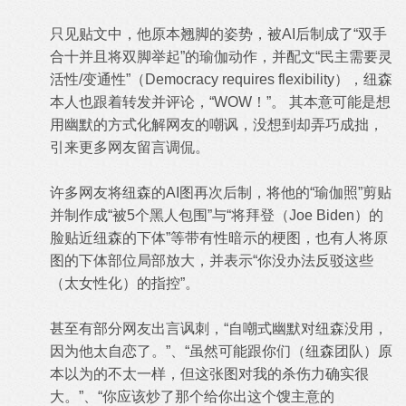
只见贴文中，他原本翘脚的姿势，被AI后制成了“双手
合十并且将双脚举起”的瑜伽动作，并配文“民主需要灵
活性/变通性”（Democracy requires flexibility），纽森
本人也跟着转发并评论，“WOW！”。 其本意可能是想
用幽默的方式化解网友的嘲讽，没想到却弄巧成拙，
引来更多网友留言调侃。
许多网友将纽森的AI图再次后制，将他的“瑜伽照”剪贴
并制作成“被5个黑人包围”与“将拜登（Joe Biden）的
脸贴近纽森的下体”等带有性暗示的梗图，也有人将原
图的下体部位局部放大，并表示“你没办法反驳这些
（太女性化）的指控”。
甚至有部分网友出言讽刺，“自嘲式幽默对纽森没用，
因为他太自恋了。”、“虽然可能跟你们（纽森团队）原
本以为的不太一样，但这张图对我的杀伤力确实很
大。”、“你应该炒了那个给你出这个馊主意的