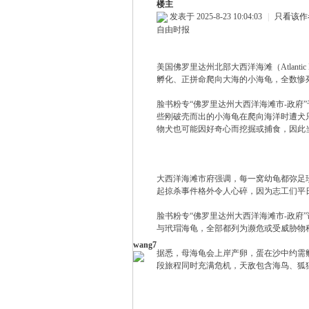
楼主
发表于 2025-8-23 10:04:03
|
只看该作
自由时报
美国佛罗里达州北部大西洋海滩（Atlant
孵化、正拼命爬向大海的小海龟，全数惨
ew
脸书粉专“佛罗里达州大西洋海滩市-政府
些刚破壳而出的小海龟在爬向海洋时遭犬
物犬也可能因好奇心而挖掘或捕食，因此
大西洋海滩市府强调，每一窝幼龟都弥足珍
起掠杀事件格外令人心碎，因为志工们平
脸书粉专“佛罗里达州大西洋海滩市-政府
与玳瑁海龟，全部都列为濒危或受威胁物
sTr
wang7
据悉，母海龟会上岸产卵，蛋在沙中约需孵育
段旅程同时充满危机，天敌包含海鸟、狐