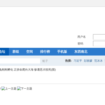
用户名
密码
论坛
群组
空间
排行榜
手机版
东西南北
热搜:
习近平
彭丽媛
范冰冰
帖子
搜
龟刚刚孵化 正拼命爬向大海 惨遭恶犬咬死(图)
索