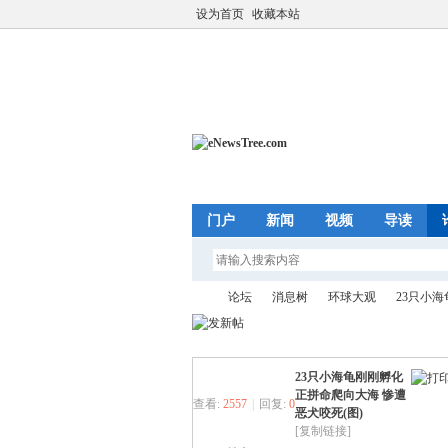
设为首页
收藏本站
门户
新闻
视频
导读
论坛
消息树
环球大观
23只小海
23只小海龟刚刚孵化
eN
»
›
›
›
正拼命爬向大海 惨遭
查看:
2557
|
回复:
0
恶犬咬死(图)
[复制链接]