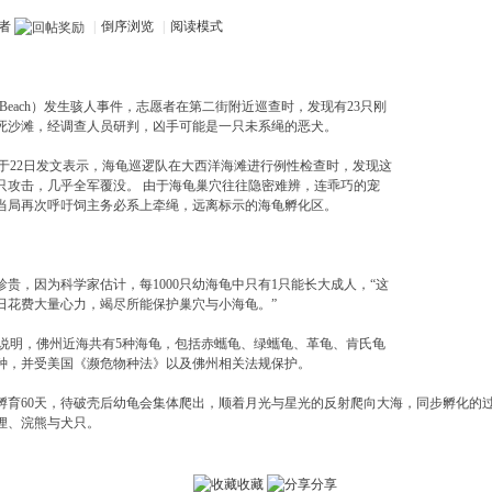
者
|
倒序浏览
|
阅读模式
ic Beach）发生骇人事件，志愿者在第二街附近巡查时，发现有23只刚
死沙滩，经调查人员研判，凶手可能是一只未系绳的恶犬。
”于22日发文表示，海龟巡逻队在大西洋海滩进行例性检查时，发现这
只攻击，几乎全军覆没。 由于海龟巢穴往往隐密难辨，连乖巧的宠
当局再次呼吁饲主务必系上牵绳，远离标示的海龟孵化区。
贵，因为科学家估计，每1000只幼海龟中只有1只能长大成人，“这
日花费大量心力，竭尽所能保护巢穴与小海龟。”
”说明，佛州近海共有5种海龟，包括赤蠵龟、绿蠵龟、革龟、肯氏龟
种，并受美国《濒危物种法》以及佛州相关法规保护。
60天，待破壳后幼龟会集体爬出，顺着月光与星光的反射爬向大海，同步孵化的过程被称为“t
狸、浣熊与犬只。
收藏
分享