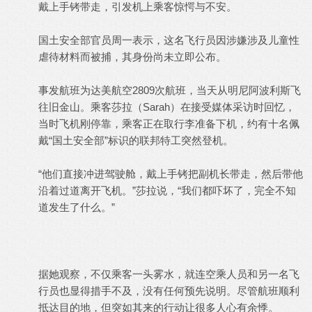
戴上手铐带走，引发机上乘客惊愕与不安。
国土安全部官员周一表示，这名飞行员因涉嫌涉及儿童性
虐待材料而被捕，其身份尚未立即公布。
事发航班为达美航空2809次航班，当天从明尼阿波利斯飞
往旧金山。乘客莎拉（Sarah）在接受媒体采访时回忆，
当时飞机刚停靠，乘客正在取行李准备下机，约有十名佩
戴“国土安全部”标识的联邦特工突然登机。
“他们直接冲进驾驶舱，戴上手铐把副机长带走，然后带他
沿着过道离开飞机。”莎拉说，“我们都吓坏了，完全不知
道发生了什么。”
据她观察，不仅乘客一头雾水，就连空乘人员和另一名飞
行员也显得措手不及，没有任何预先说明。尽管航班顺利
抵达目的地，但突如其来的行动让很多人心有余悸。