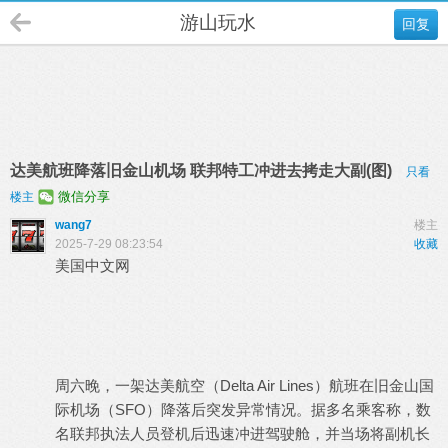
游山玩水
回复
达美航班降落旧金山机场 联邦特工冲进去拷走大副(图)
只看
微信分享
楼主
wang7
楼主
2025-7-29 08:23:54
收藏
美国中文网
周六晚，一架达美航空（Delta Air Lines）航班在旧金山国
际机场（SFO）降落后突发异常情况。据多名乘客称，数
名联邦执法人员登机后迅速冲进驾驶舱，并当场将副机长