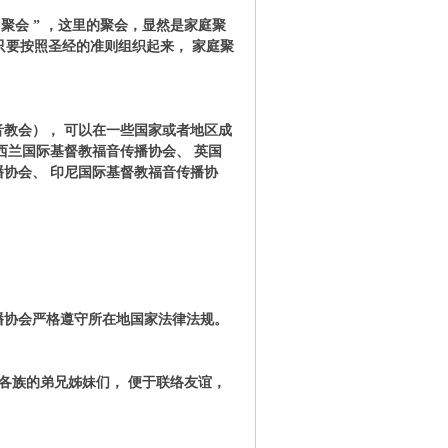
聚会 ” ，这里的聚会，显然是家庭聚
 只要按照圣经的准则组织起来
，
家庭聚
音教会
）
， 可以在一些国家或者地区成
西兰
国际基督教福音传播协会
、 英国
播协会
、 印尼
国际基督教福音传播协
。
播协会
严格遵守所在地国家法律法规。
各族的弟兄姊妹们
，
便于联络友谊
，