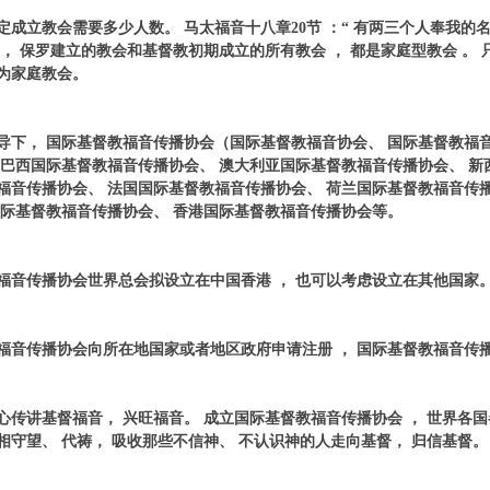
定成立教会需要多少人数。 马太福音十八章20节 ：“ 有两三个人奉我的名
，
保罗建立的教会和基督教初期成立的所有教会
，
都是家庭型教会 。
为家庭教会。
导下，
国际基督教福音传播协会
（国际基督教福音协会、
国际基督教福
立巴西
国际基督教福音传播协会
、 澳大利亚
国际基督教福音传播协会
、 新
福音传播协会
、 法国
国际基督教福音传播协会
、 荷兰
国际基督教福音传
际基督教福音传播协会
、 香港
国际基督教福音传播协会
等。
福音传播协会
世界总会拟设立在中国香港
，
也可以考虑设立在其他国家
福音传播协会
向所在地国家或者地区政府申请注册
，
国际基督教福音传
心传讲基督福音
，
兴旺福音。
成立
国际基督教福音传播协会
，
世界各国
相守望、 代祷
，
吸收那些不信神、 不认识神的人走向基督
，
归信基督。