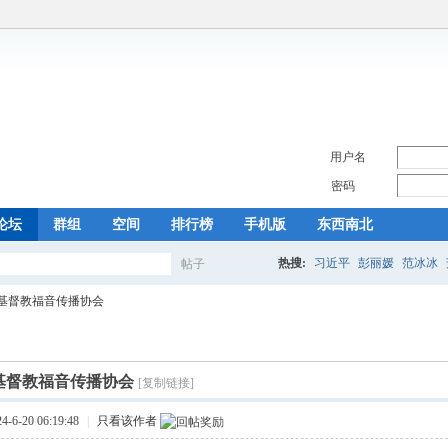
用户名
密码
论坛
群组
空间
排行榜
手机版
东西南北
热搜:
习近平
彭丽媛
范冰冰
帖子
搜
基督教福音传播协会
索
基督教福音传播协会
[复制链接]
6-20 06:19:48
|
只看该作者