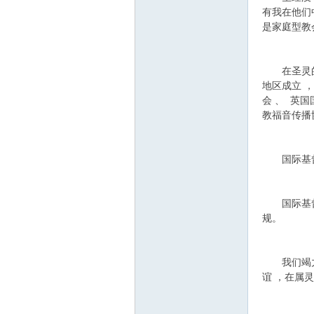
有我在他们
是家庭型教
在圣灵的引
地区成立 
会 、 英
教福音传播
国际基督教
国际基督教
规。
我们竭力忠
谊 ，在属