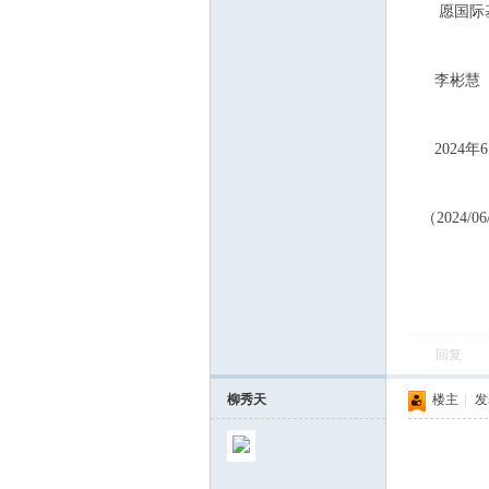
愿国际基督
李彬慧
2024年6
（2024/0
回复
柳秀天
楼主
|
发表
关于国