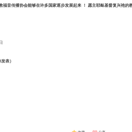
教福音传播协会
能够在许多国家逐步发展起来 ！ 愿主耶稣基督复兴衪的教
8日
/18发表）