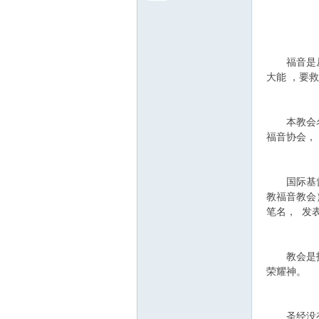
关于国
福音是从耶
大能 ，要
本教会名
福音协会，
国际基督教
教福音教会
笔名， 发
教会是指基
荣耀神。
圣经没有规