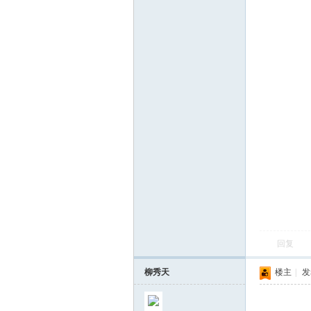
回复
柳秀天
楼主
|
发表