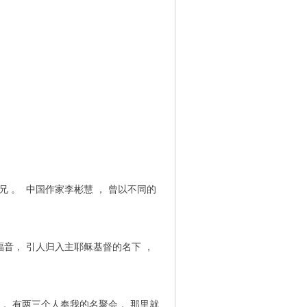
 。 中国作家李彬慧 ， 曾以不同的
音， 引人归入主耶稣基督的名下 ，
， 有两三个人奉我的名聚会， 那里就