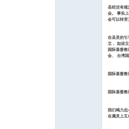
圣经没有规
会。 事实上
会可以转变
ee.
在圣灵的引
立， 如设
国际基督教
会
、 台湾
国
国际基督教
co
国际基督教
我们竭力忠
在属灵上互