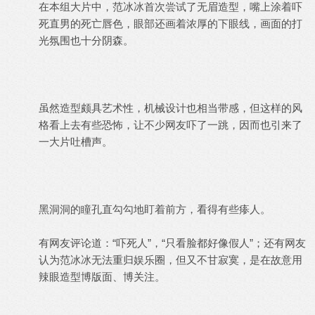
在本组大片中，范冰冰首次尝试了无眉造型，嘴上涂着吓
死直男的死亡唇色，眼部还画着浓厚的下眼线，画面的打
光氛围也十分阴森。
虽然造型颇具艺术性，机械设计也相当带感，但这样的风
格看上去有些恐怖，让不少网友吓了一跳，因而也引来了
一大片吐槽声。
黑洞洞的瞳孔直勾勾地盯着前方，看得有些瘆人。
有网友评论道：“吓死人”，“只看脸都好像假人”；还有网友
认为范冰冰无法重归娱乐圈，但又不甘寂寞，是在故意用
辣眼造型博版面、博关注。