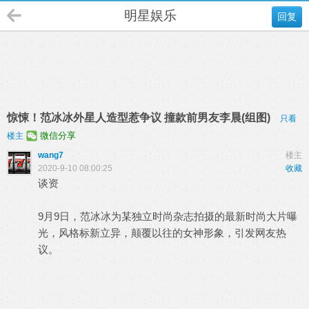
明星娱乐
回复
惊悚！范冰冰外星人造型惹争议 撞款前男友李晨(组图)
只看
微信分享
楼主
wang7
楼主
2020-9-10 08:00:25
收藏
谈资
9月9日，范冰冰为某独立时尚杂志拍摄的最新时尚大片曝
光，风格标新立异，颠覆以往的女神形象，引发网友热
议。